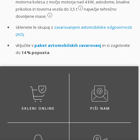
motorna kolesa z močjo motorja nad 4 kW, avtodome, bivalne
i
prikolice in tovorna vozila do 3,5 t
največje tehnično
i
dovoljene mase;
sklenete le skupaj z
zavarovanjem avtomobilske odgovornosti
(AO)
;
vključite v
paket avtomobilskih zavarovanj
in si zagotovite
do
14 %
popusta
.
SKLENI ONLINE
PIŠI NAM