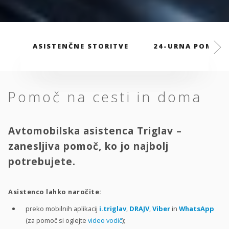
ASISTENČNE STORITVE
24-URNA POMOČ
Pomoč na cesti in doma
Avtomobilska asistenca Triglav –
zanesljiva pomoč, ko jo najbolj
potrebujete.
Asistenco lahko naročite:
preko mobilnih aplikacij
i.triglav
,
DRAJV
,
Viber
in
WhatsApp
(za pomoč si oglejte
video vodič
);