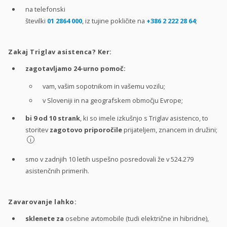
na telefonski
številki
01 2864 000
, iz tujine pokličite na
+386 2 222 28 64
;
Zakaj Triglav asistenca? Ker:
zagotavljamo 24-urno pomoč:
vam, vašim sopotnikom in vašemu vozilu;
v Sloveniji in na geografskem območju Evrope;
bi 9 od 10 strank
, ki so imele izkušnjo s Triglav asistenco, to
storitev
zagotovo priporočile
prijateljem, znancem in družini;
i
smo v zadnjih 10 letih uspešno posredovali že v 524.279
asistenčnih primerih.
Zavarovanje lahko:
sklenete za
osebne avtomobile (tudi električne in hibridne),