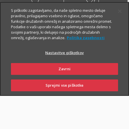
S piškotki zagotavljamo, da naše spletno mesto deluje
pravilno, prilagajamo vsebino in oglase, omogočamo
NAROČI ZASTOPNIKA
OBIŠČI POSLOVALNICO
funkcije družabnih omrežij in analiziramo omrežni promet.
Podatke o vaši uporabi našega spletnega mesta delimo s
svojimi partnerji, ki delujejo na področjih družabnih
omrežij, oglaševanja in analize.
Politika zasebnosti
Višina kritij stroškov
Nastavitve piškotkov
asistenčnih storitev
Zavrni
Natančen opis kritij asistenčnih storitev je razviden iz določb
Sprejmi vse piškotke
zavarovalnih pogojev.
SKLENI
PRIJAVI ŠKODO
ZASTOPNIKI
POSLOVALNICE
ASISTENCA
ASISTENCA
ASISTENCA
MINI
PLUS
COMFORT