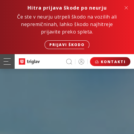
Hitra prijava škode po neurju
Če ste v neurju utrpeli škodo na vozilih ali
nepremičninah, lahko škodo najhitreje
prijavite preko spleta.
PRIJAVI ŠKODO
KONTAKTI