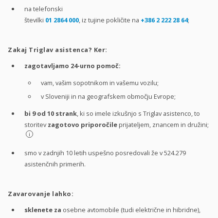
na telefonski
številki
01 2864 000
, iz tujine pokličite na
+386 2 222 28 64
;
Zakaj Triglav asistenca? Ker:
zagotavljamo 24-urno pomoč:
vam, vašim sopotnikom in vašemu vozilu;
v Sloveniji in na geografskem območju Evrope;
bi 9 od 10 strank
, ki so imele izkušnjo s Triglav asistenco, to
storitev
zagotovo priporočile
prijateljem, znancem in družini;
i
smo v zadnjih 10 letih uspešno posredovali že v 524.279
asistenčnih primerih.
Zavarovanje lahko:
sklenete za
osebne avtomobile (tudi električne in hibridne),