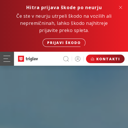
Hitra prijava škode po neurju
Če ste v neurju utrpeli škodo na vozilih ali
nepremičninah, lahko škodo najhitreje
prijavite preko spleta.
PRIJAVI ŠKODO
KONTAKTI