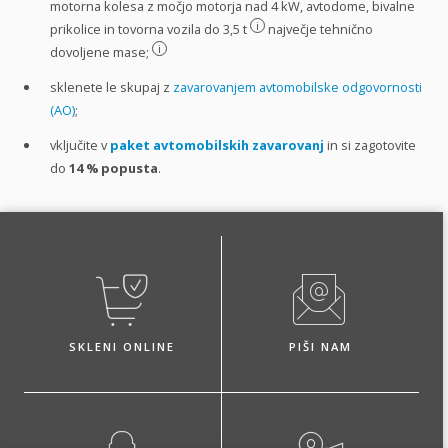
motorna kolesa z močjo motorja nad 4 kW, avtodome, bivalne
i
prikolice in tovorna vozila do 3,5 t
največje tehnično
i
dovoljene mase;
sklenete le skupaj z
zavarovanjem avtomobilske odgovornosti
(AO)
;
vključite v
paket avtomobilskih zavarovanj
in si zagotovite
do
14 %
popusta
.
SKLENI ONLINE
PIŠI NAM