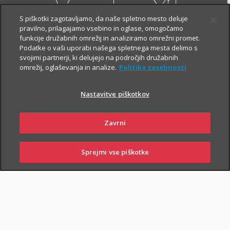
S piškotki zagotavljamo, da naše spletno mesto deluje
pravilno, prilagajamo vsebino in oglase, omogočamo
NAROČI ZASTOPNIKA
OBIŠČI POSLOVALNICO
funkcije družabnih omrežij in analiziramo omrežni promet.
Podatke o vaši uporabi našega spletnega mesta delimo s
svojimi partnerji, ki delujejo na področjih družabnih
omrežij, oglaševanja in analize.
Politika zasebnosti
Višina kritij stroškov
Nastavitve piškotkov
asistenčnih storitev
Zavrni
Natančen opis kritij asistenčnih storitev je razviden iz določb
Sprejmi vse piškotke
zavarovalnih pogojev.
SKLENI
PRIJAVI ŠKODO
ZASTOPNIKI
POSLOVALNICE
ASISTENCA
ASISTENCA
ASISTENCA
MINI
PLUS
COMFORT