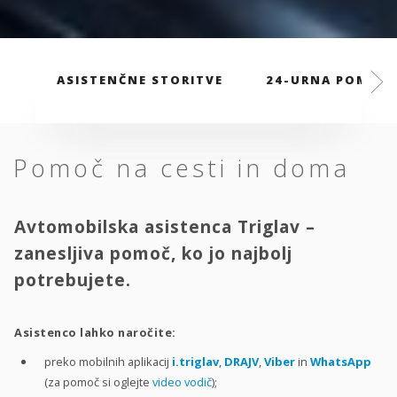
ASISTENČNE STORITVE
24-URNA POMOČ
Pomoč na cesti in doma
Avtomobilska asistenca Triglav –
zanesljiva pomoč, ko jo najbolj
potrebujete.
Asistenco lahko naročite:
preko mobilnih aplikacij
i.triglav
,
DRAJV
,
Viber
in
WhatsApp
(za pomoč si oglejte
video vodič
);