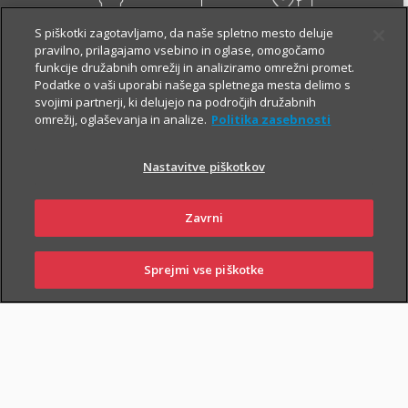
S piškotki zagotavljamo, da naše spletno mesto deluje
pravilno, prilagajamo vsebino in oglase, omogočamo
NAROČI ZASTOPNIKA
OBIŠČI POSLOVALNICO
funkcije družabnih omrežij in analiziramo omrežni promet.
Podatke o vaši uporabi našega spletnega mesta delimo s
svojimi partnerji, ki delujejo na področjih družabnih
omrežij, oglaševanja in analize.
Politika zasebnosti
Višina kritij stroškov
Nastavitve piškotkov
asistenčnih storitev
Zavrni
Natančen opis kritij asistenčnih storitev je razviden iz določb
Sprejmi vse piškotke
zavarovalnih pogojev.
SKLENI
PRIJAVI ŠKODO
ZASTOPNIKI
POSLOVALNICE
ASISTENCA
ASISTENCA
ASISTENCA
MINI
PLUS
COMFORT