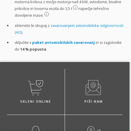
motorna kolesa z močjo motorja nad 4 kW, avtodome, bivalne
i
prikolice in tovorna vozila do 3,5 t
največje tehnično
i
dovoljene mase;
sklenete le skupaj z
zavarovanjem avtomobilske odgovornosti
(AO)
;
vključite v
paket avtomobilskih zavarovanj
in si zagotovite
do
14 %
popusta
.
SKLENI ONLINE
PIŠI NAM