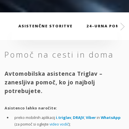
ASISTENČNE STORITVE
24-URNA POMOČ
Pomoč na cesti in doma
Avtomobilska asistenca Triglav –
zanesljiva pomoč, ko jo najbolj
potrebujete.
Asistenco lahko naročite:
preko mobilnih aplikacij
i.triglav
,
DRAJV
,
Viber
in
WhatsApp
(za pomoč si oglejte
video vodič
);