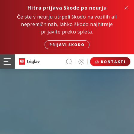
Hitra prijava škode po neurju
Če ste v neurju utrpeli škodo na vozilih ali
nepremičninah, lahko škodo najhitreje
prijavite preko spleta.
PRIJAVI ŠKODO
KONTAKTI