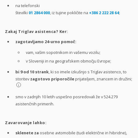
na telefonski
številki
01 2864 000
, iz tujine pokličite na
+386 2 222 28 64
;
Zakaj Triglav asistenca? Ker:
zagotavljamo 24-urno pomoč:
vam, vašim sopotnikom in vašemu vozilu;
v Sloveniji in na geografskem območju Evrope;
bi 9 od 10 strank
, ki so imele izkušnjo s Triglav asistenco, to
storitev
zagotovo priporočile
prijateljem, znancem in družini;
i
smo v zadnjih 10 letih uspešno posredovali že v 524.279
asistenčnih primerih.
Zavarovanje lahko:
sklenete za
osebne avtomobile (tudi električne in hibridne),