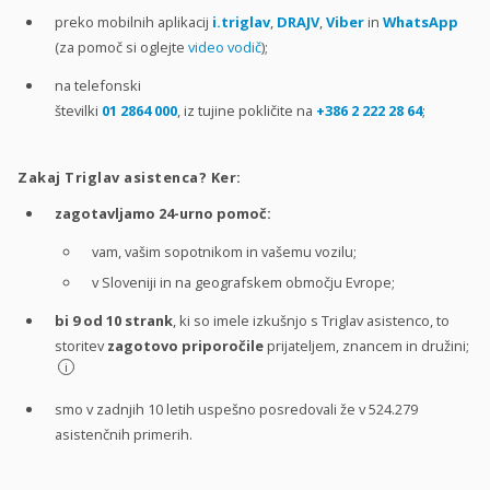
preko mobilnih aplikacij
i.triglav
,
DRAJV
,
Viber
in
WhatsApp
(za pomoč si oglejte
video vodič
);
na telefonski
številki
01 2864 000
, iz tujine pokličite na
+386 2 222 28 64
;
Zakaj Triglav asistenca? Ker:
zagotavljamo 24-urno pomoč:
vam, vašim sopotnikom in vašemu vozilu;
v Sloveniji in na geografskem območju Evrope;
bi 9 od 10 strank
, ki so imele izkušnjo s Triglav asistenco, to
storitev
zagotovo priporočile
prijateljem, znancem in družini;
i
smo v zadnjih 10 letih uspešno posredovali že v 524.279
asistenčnih primerih.