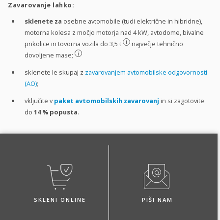
Zavarovanje lahko:
sklenete za
osebne avtomobile (tudi električne in hibridne),
motorna kolesa z močjo motorja nad 4 kW, avtodome, bivalne
i
prikolice in tovorna vozila do 3,5 t
največje tehnično
i
dovoljene mase;
sklenete le skupaj z
zavarovanjem avtomobilske odgovornosti
(AO)
;
vključite v
paket avtomobilskih zavarovanj
in si zagotovite
do
14 %
popusta
.
SKLENI ONLINE
PIŠI NAM