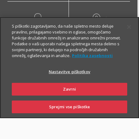
S piškotki zagotavljamo, da naše spletno mesto deluje
pravilno, prilagajamo vsebino in oglase, omogočamo
NAROČI ZASTOPNIKA
OBIŠČI POSLOVALNICO
funkcije družabnih omrežij in analiziramo omrežni promet.
Podatke o vaši uporabi našega spletnega mesta delimo s
svojimi partnerji, ki delujejo na področjih družabnih
omrežij, oglaševanja in analize.
Politika zasebnosti
Nastavitve piškotkov
Višina kritij stroškov
asistenčnih storitev
Zavrni
Natančen opis kritij asistenčnih storitev je razviden iz določb
Sprejmi vse piškotke
SKLENI
PRIJAVI ŠKODO
ZASTOPNIKI
POSLOVALNICE
zavarovalnih pogojev.
ASISTENCA
ASISTENCA
ASISTENCA