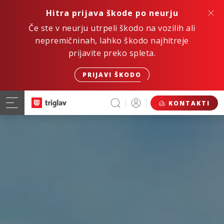
Hitra prijava škode po neurju
Če ste v neurju utrpeli škodo na vozilih ali
nepremičninah, lahko škodo najhitreje
prijavite preko spleta.
PRIJAVI ŠKODO
KONTAKTI