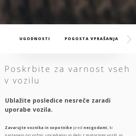
UGODNOSTI
POGOSTA VPRAŠANJA
Poskrbite za varnost vseh
v vozilu
Ublažite posledice nesreče zaradi
uporabe vozila.
Zavarujte voznika in sopotnike
pred
nezgodami
, ki
nastanejo pri vožnji, upravljanju in delu z motornimi vozili, in