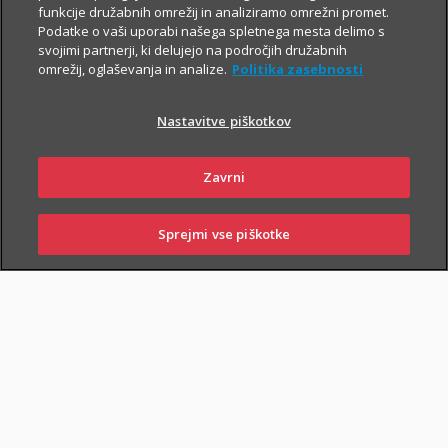
SKLENI ONLINE
PIŠI NAM
funkcije družabnih omrežij in analiziramo omrežni promet.
Podatke o vaši uporabi našega spletnega mesta delimo s
svojimi partnerji, ki delujejo na področjih družabnih
omrežij, oglaševanja in analize.
Politika zasebnosti
Nastavitve piškotkov
NAROČI ZASTOPNIKA
OBIŠČI POSLOVALNICO
Zavrni
Sprejmi vse piškotke
SKLENI
PRIJAVI ŠKODO
ZASTOPNIKI
POSLOVALNICE
Triglav komplet
Združite vsa zavarovanja in prihranite do 40 %.