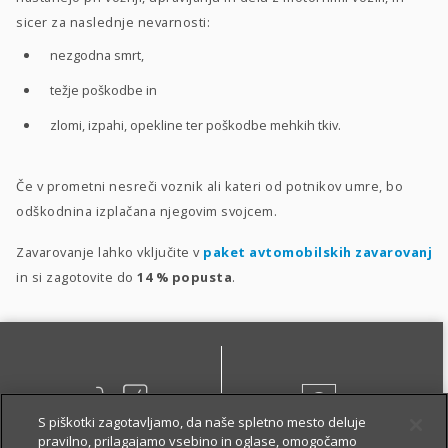
sicer za naslednje nevarnosti:
nezgodna smrt,
težje poškodbe in
zlomi, izpahi, opekline ter poškodbe mehkih tkiv.
Če v prometni nesreči voznik ali kateri od potnikov umre, bo
odškodnina izplačana njegovim svojcem.
Zavarovanje lahko vključite v
paket avtomobilskih zavarovanj
in si zagotovite do
14 %
popusta
.
S piškotki zagotavljamo, da naše spletno mesto deluje
pravilno, prilagajamo vsebino in oglase, omogočamo