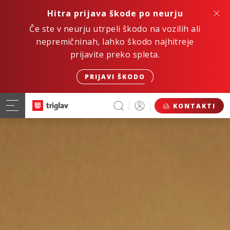
Hitra prijava škode po neurju
Če ste v neurju utrpeli škodo na vozilih ali
nepremičninah, lahko škodo najhitreje
prijavite preko spleta.
PRIJAVI ŠKODO
KONTAKTI