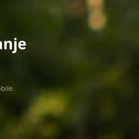
anje
bile.