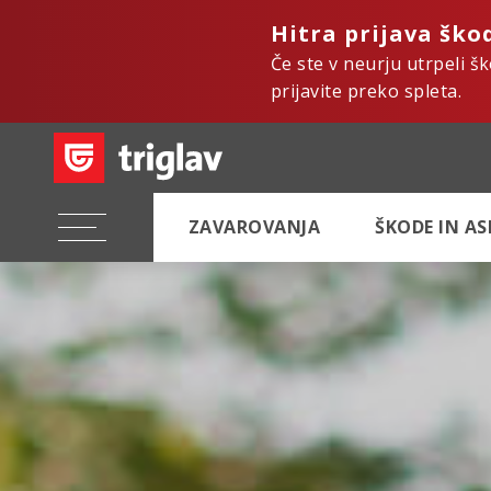
Hitra prijava ško
Če ste v neurju utrpeli š
prijavite preko spleta.
ZAVAROVANJA
ŠKODE IN A