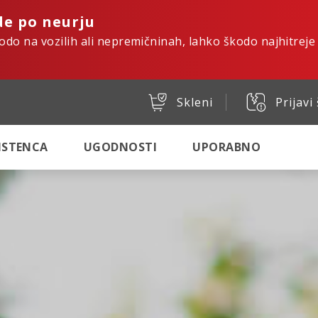
de po neurju
kodo na vozilih ali nepremičninah, lahko škodo najhitreje
Skleni
Prijavi
SISTENCA
UGODNOSTI
UPORABNO