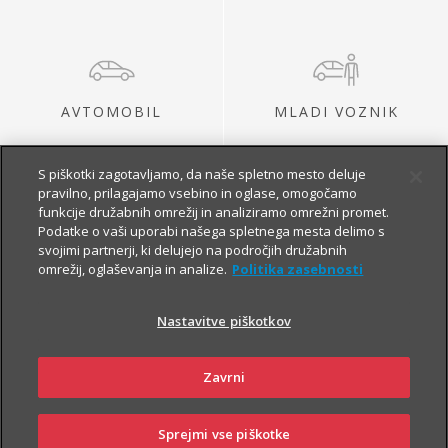
AVTOMOBIL
MLADI VOZNIK
S piškotki zagotavljamo, da naše spletno mesto deluje
pravilno, prilagajamo vsebino in oglase, omogočamo
funkcije družabnih omrežij in analiziramo omrežni promet.
Podatke o vaši uporabi našega spletnega mesta delimo s
svojimi partnerji, ki delujejo na področjih družabnih
omrežij, oglaševanja in analize.
Politika zasebnosti
MOTOR
AVTODOM
Nastavitve piškotkov
Zavrni
Sprejmi vse piškotke