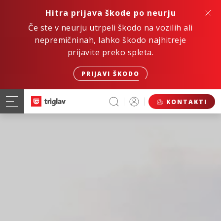
Hitra prijava škode po neurju
Če ste v neurju utrpeli škodo na vozilih ali
nepremičninah, lahko škodo najhitreje
prijavite preko spleta.
PRIJAVI ŠKODO
KONTAKTI