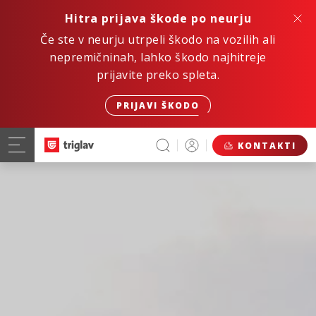
Hitra prijava škode po neurju
Če ste v neurju utrpeli škodo na vozilih ali
nepremičninah, lahko škodo najhitreje
prijavite preko spleta.
PRIJAVI ŠKODO
KONTAKTI