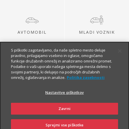
AVTOMOBIL
MLADI VOZNIK
S piškotki zagotavljamo, da naše spletno mesto deluje
pravilno, prilagajamo vsebino in oglase, omogočamo
funkcije družabnih omrežij in analiziramo omrežni promet.
Podatke o vaši uporabi našega spletnega mesta delimo s
svojimi partnerji, ki delujejo na področjih družabnih
omrežij, oglaševanja in analize.
Politika zasebnosti
MOTOR
AVTODOM
Nastavitve piškotkov
Zavrni
Sprejmi vse piškotke