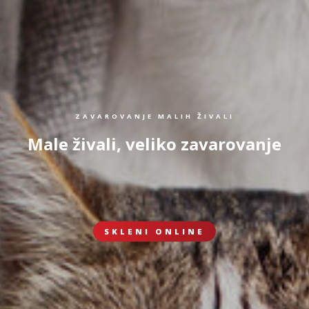
ZAVAROVANJE MALIH ŽIVALI
Male živali, veliko zavarovanje
SKLENI ONLINE