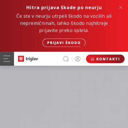
Hitra prijava škode po neurju
Če ste v neurju utrpeli škodo na vozilih ali
nepremičninah, lahko škodo najhitreje
prijavite preko spleta.
PRIJAVI ŠKODO
KONTAKTI