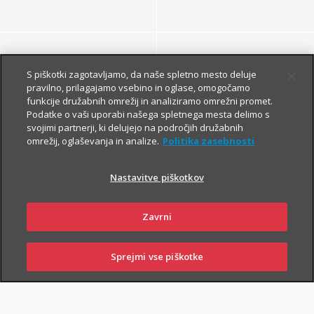
S piškotki zagotavljamo, da naše spletno mesto deluje
pravilno, prilagajamo vsebino in oglase, omogočamo
funkcije družabnih omrežij in analiziramo omrežni promet.
Podatke o vaši uporabi našega spletnega mesta delimo s
DRUGE MALE ŽIVALI
svojimi partnerji, ki delujejo na področjih družabnih
omrežij, oglaševanja in analize.
Politika zasebnosti
Nastavitve piškotkov
Zavrni
Za varnost hišnih
Sprejmi vse piškotke
SKLENI
PRIJAVI ŠKODO
ZASTOPNIKI
POSLOVALNICE
ljubljenčkov