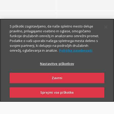
S piškotki zagotavljamo, da naše spletno mesto deluje
pravilno, prilagajamo vsebino in oglase, omogočamo
funkcije družabnih omrežij in analiziramo omrežni promet.
Podatke o vaši uporabi našega spletnega mesta delimo s
DRUGE MALE ŽIVALI
svojimi partnerji, ki delujejo na področjih družabnih
omrežij, oglaševanja in analize.
Politika zasebnosti
Nastavitve piškotkov
Zavrni
Za varnost hišnih
Sprejmi vse piškotke
SKLENI
PRIJAVI ŠKODO
ZASTOPNIKI
POSLOVALNICE
ljubljenčkov