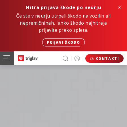
Hitra prijava škode po neurju
Če ste v neurju utrpeli škodo na vozilih ali
nepremičninah, lahko škodo najhitreje
prijavite preko spleta.
PRIJAVI ŠKODO
KONTAKTI