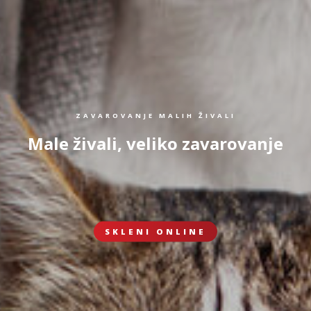
ZAVAROVANJE MALIH ŽIVALI
Male živali, veliko zavarovanje
SKLENI ONLINE