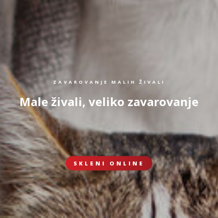
ZAVAROVANJE MALIH ŽIVALI
Male živali, veliko zavarovanje
SKLENI ONLINE