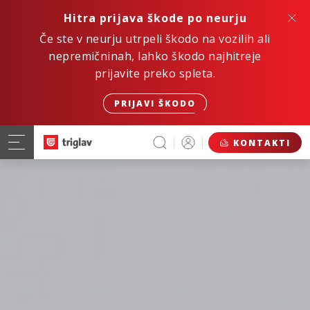
Hitra prijava škode po neurju
Če ste v neurju utrpeli škodo na vozilih ali
nepremičninah, lahko škodo najhitreje
prijavite preko spleta.
PRIJAVI ŠKODO
KONTAKTI