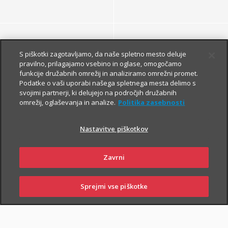
S piškotki zagotavljamo, da naše spletno mesto deluje
pravilno, prilagajamo vsebino in oglase, omogočamo
funkcije družabnih omrežij in analiziramo omrežni promet.
Podatke o vaši uporabi našega spletnega mesta delimo s
DRUGE MALE ŽIVALI
svojimi partnerji, ki delujejo na področjih družabnih
omrežij, oglaševanja in analize.
Politika zasebnosti
Nastavitve piškotkov
Zavrni
Za varnost hišnih
Sprejmi vse piškotke
SKLENI
PRIJAVI ŠKODO
ZASTOPNIKI
POSLOVALNICE
ljubljenčkov