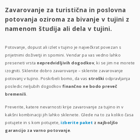
Zavarovanje za turistična in poslovna
potovanja oziroma za bivanje v tujini z
namenom študija ali dela v tujini.
Potovanje, dopust ali izlet v tujino je največkrat povezan s
prijetnimi doživetji in spomini. Vendar pa vas vedno lahko
preseneti vrsta
nepredvidljivih dogodkov
, ki se jim ne morete
izogniti. Sklenite dobro zavarovanje – sklenite zavarovanje
potovanj v tujino. Poskrbeli bomo, da vas
stroški
odpravljanja
posledic neljubih dogodkov
finančno ne bodo preveč
bremenili
.
Preverite, katere nevarnosti krije zavarovanje za tujino in v
kakšni kombinaciji jih lahko sklenete. Glede na to za koliko časa
potujete in s kom potujete,
izberite paket
z najboljšo
garancijo za varno potovanje
.