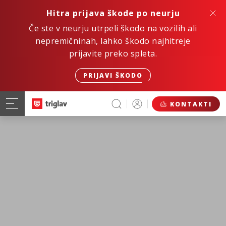
Hitra prijava škode po neurju
Če ste v neurju utrpeli škodo na vozilih ali
nepremičninah, lahko škodo najhitreje
prijavite preko spleta.
PRIJAVI ŠKODO
KONTAKTI