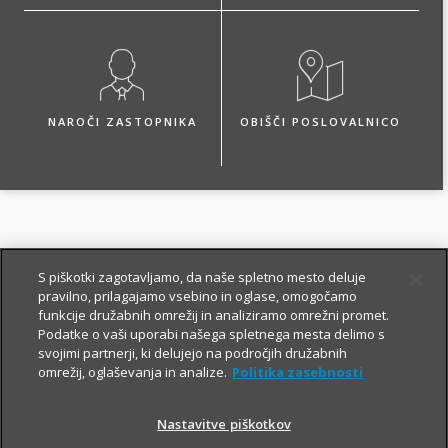
NAROČI ZASTOPNIKA
OBIŠČI POSLOVALNICO
Paketi zavarovanj za
S piškotki zagotavljamo, da naše spletno mesto deluje
tujino
pravilno, prilagajamo vsebino in oglase, omogočamo
funkcije družabnih omrežij in analiziramo omrežni promet.
Podatke o vaši uporabi našega spletnega mesta delimo s
svojimi partnerji, ki delujejo na področjih družabnih
Višina zavarovalnega
omrežij, oglaševanja in analize.
Politika zasebnosti
kritja v EUR
Nastavitve piškotkov