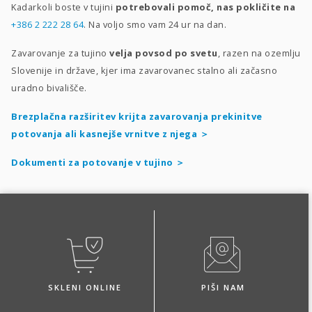
Kadarkoli boste v tujini
potrebovali pomoč, nas pokličite na
+386 2 222 28 64
.
Na voljo smo vam 24 ur na dan.
Zavarovanje za tujino
velja
povsod po svetu
, razen na ozemlju
Slovenije in države, kjer ima zavarovanec stalno ali začasno
uradno bivališče.
Brezplačna razširitev krijta zavarovanja prekinitve
potovanja ali kasnejše vrnitve z njega ＞
Dokumenti za potovanje v tujino ＞
SKLENI ONLINE
PIŠI NAM