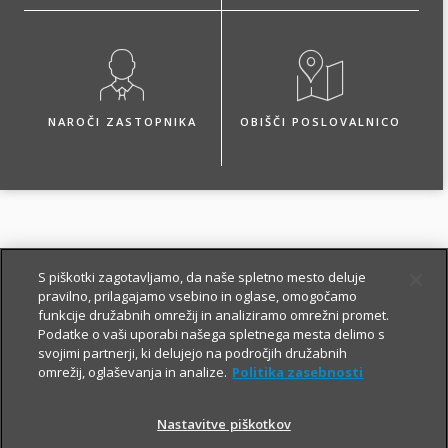
NAROČI ZASTOPNIKA
OBIŠČI POSLOVALNICO
Paketi zavarovanj za
S piškotki zagotavljamo, da naše spletno mesto deluje
tujino
pravilno, prilagajamo vsebino in oglase, omogočamo
funkcije družabnih omrežij in analiziramo omrežni promet.
Podatke o vaši uporabi našega spletnega mesta delimo s
svojimi partnerji, ki delujejo na področjih družabnih
Višina zavarovalnega
omrežij, oglaševanja in analize.
Politika zasebnosti
kritja v EUR
Nastavitve piškotkov