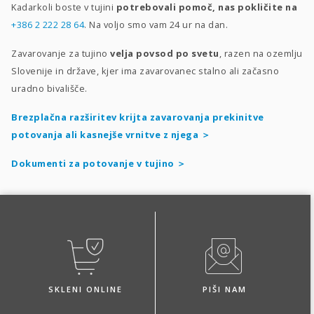
Kadarkoli boste v tujini
potrebovali pomoč, nas pokličite na
+386 2 222 28 64
.
Na voljo smo vam 24 ur na dan.
Zavarovanje za tujino
velja
povsod po svetu
, razen na ozemlju
Slovenije in države, kjer ima zavarovanec stalno ali začasno
uradno bivališče.
Brezplačna razširitev krijta zavarovanja prekinitve
potovanja ali kasnejše vrnitve z njega ＞
Dokumenti za potovanje v tujino ＞
SKLENI ONLINE
PIŠI NAM