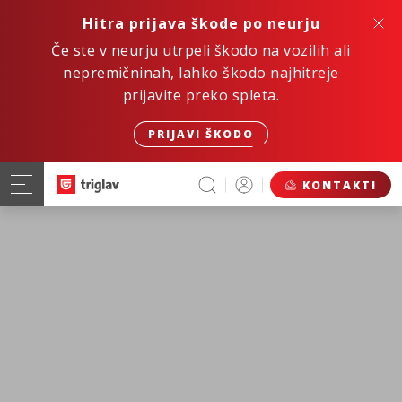
Hitra prijava škode po neurju
Če ste v neurju utrpeli škodo na vozilih ali
nepremičninah, lahko škodo najhitreje
prijavite preko spleta.
PRIJAVI ŠKODO
KONTAKTI