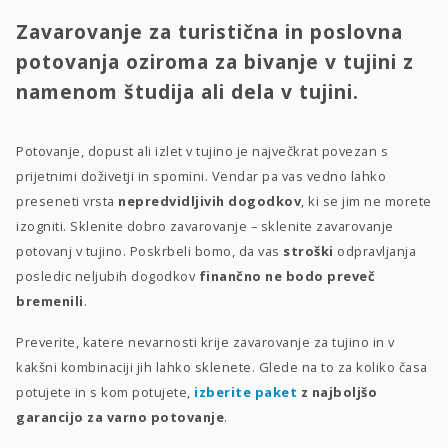
Zavarovanje za turistična in poslovna
potovanja oziroma za bivanje v tujini z
namenom študija ali dela v tujini.
Potovanje, dopust ali izlet v tujino je največkrat povezan s
prijetnimi doživetji in spomini. Vendar pa vas vedno lahko
preseneti vrsta
nepredvidljivih dogodkov
, ki se jim ne morete
izogniti. Sklenite dobro zavarovanje – sklenite zavarovanje
potovanj v tujino. Poskrbeli bomo, da vas
stroški
odpravljanja
posledic neljubih dogodkov
finančno ne bodo preveč
bremenili
.
Preverite, katere nevarnosti krije zavarovanje za tujino in v
kakšni kombinaciji jih lahko sklenete. Glede na to za koliko časa
potujete in s kom potujete,
izberite paket
z najboljšo
garancijo za varno potovanje
.