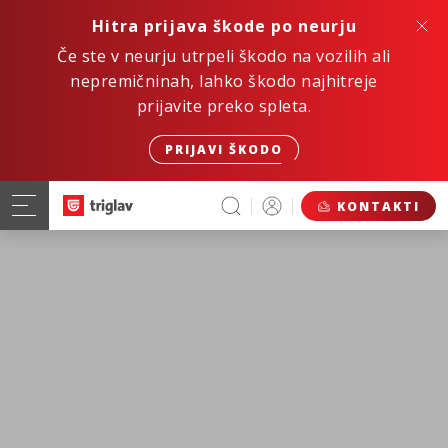
Hitra prijava škode po neurju
Če ste v neurju utrpeli škodo na vozilih ali
nepremičninah, lahko škodo najhitreje
prijavite preko spleta.
PRIJAVI ŠKODO
KONTAKTI