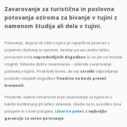
Zavarovanje za turistična in poslovna
potovanja oziroma za bivanje v tujini z
namenom študija ali dela v tujini.
Potovanje, dopust ali izlet v tujino je največkrat povezan s
prijetnimi doživetji in spomini. Vendar pa vas vedno lahko
preseneti vrsta
nepredvidljivih dogodkov
, ki se jim ne morete
izogniti. Sklenite dobro zavarovanje – sklenite zavarovanje
potovanj v tujino. Poskrbeli bomo, da vas
stroški
odpravljanja
posledic neljubih dogodkov
finančno ne bodo preveč
bremenili
.
Preverite, katere nevarnosti krije zavarovanje za tujino in v
kakšni kombinaciji jih lahko sklenete. Glede na to za koliko časa
potujete in s kom potujete,
izberite paket
z najboljšo
garancijo za varno potovanje
.