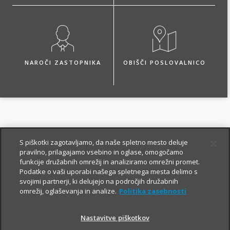
NAROČI ZASTOPNIKA
OBIŠČI POSLOVALNICO
Paketi zavarovanj za
S piškotki zagotavljamo, da naše spletno mesto deluje
tujino
pravilno, prilagajamo vsebino in oglase, omogočamo
funkcije družabnih omrežij in analiziramo omrežni promet.
Podatke o vaši uporabi našega spletnega mesta delimo s
svojimi partnerji, ki delujejo na področjih družabnih
Višina zavarovalnega
omrežij, oglaševanja in analize.
Politika zasebnosti
kritja v EUR
Nastavitve piškotkov