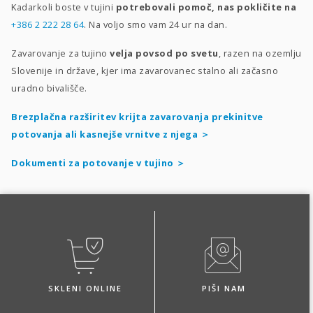
Kadarkoli boste v tujini
potrebovali pomoč, nas pokličite na
+386 2 222 28 64
.
Na voljo smo vam 24 ur na dan.
Zavarovanje za tujino
velja
povsod po svetu
, razen na ozemlju
Slovenije in države, kjer ima zavarovanec stalno ali začasno
uradno bivališče.
Brezplačna razširitev krijta zavarovanja prekinitve
potovanja ali kasnejše vrnitve z njega ＞
Dokumenti za potovanje v tujino ＞
SKLENI ONLINE
PIŠI NAM