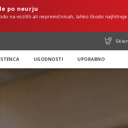
de po neurju
kodo na vozilih ali nepremičninah, lahko škodo najhitreje
Sklen
SISTENCA
UGODNOSTI
UPORABNO