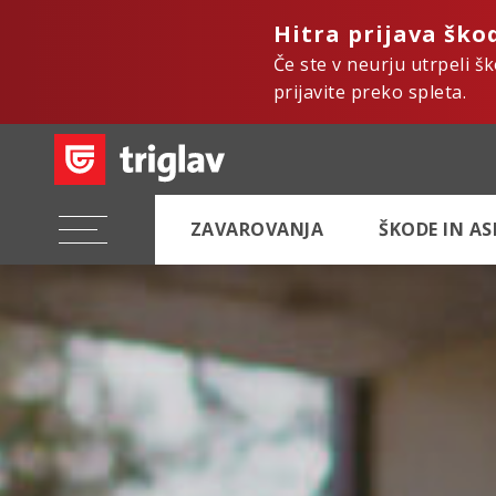
Hitra prijava ško
Če ste v neurju utrpeli š
prijavite preko spleta.
ZAVAROVANJA
ŠKODE IN A