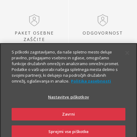
PAKET OSEBNE
ODGOVORNOST
ZAŠČITE
S piškotki zagotavljamo, da naše spletno mesto deluje
pravilno, prilagajamo vsebino in oglase, omogočamo
funkcije družabnih omrežij in analiziramo omrežni promet.
Podatke o vaši uporabi našega spletnega mesta delimo s
svojimi partnerji, ki delujejo na področjih družabnih
omrežij, oglaševanja in analize.
Politika zasebnosti
Nastavitve piškotkov
ZLORABA PLAČILNIH
BREZPOSELNOST
KARTIC
Zavrni
Sprejmi vse piškotke
SKLENI
PRIJAVI ŠKODO
ZASTOPNIKI
POSLOVALNICE