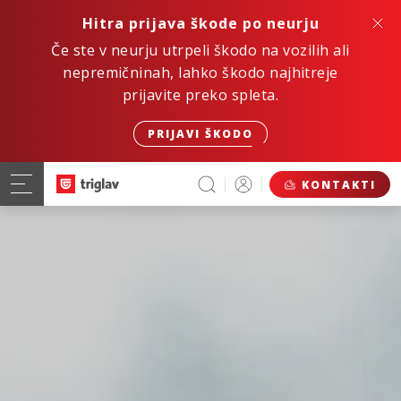
Hitra prijava škode po neurju
Če ste v neurju utrpeli škodo na vozilih ali
nepremičninah, lahko škodo najhitreje
prijavite preko spleta.
PRIJAVI ŠKODO
KONTAKTI