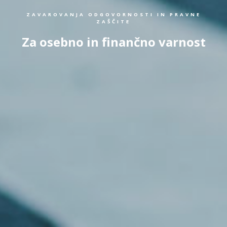
ZAVAROVANJA ODGOVORNOSTI IN PRAVNE
ZAŠČITE
Za osebno in finančno varnost