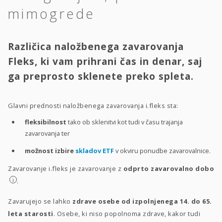
mimogrede
Različica naložbenega zavarovanja
Fleks, ki vam prihrani čas in denar, saj
ga preprosto sklenete preko spleta.
Glavni prednosti naložbenega zavarovanja i.fleks sta:
fleksibilnost
tako ob sklenitvi kot tudi v času trajanja
zavarovanja ter
možnost izbire
skladov ETF
v okviru ponudbe zavarovalnice.
Zavarovanje i.fleks je zavarovanje z
odprto zavarovalno dobo
i
.
Zavarujejo se lahko
zdrave osebe od izpolnjenega 14. do 65.
leta starosti
. Osebe, ki niso popolnoma zdrave, kakor tudi