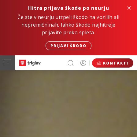
Hitra prijava škode po neurju
Če ste v neurju utrpeli škodo na vozilih ali
nepremičninah, lahko škodo najhitreje
prijavite preko spleta.
PRIJAVI ŠKODO
KONTAKTI