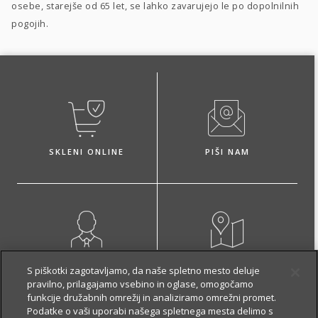
osebe, starejše od 65 let, se lahko zavarujejo le po dopolnilnih
pogojih.
SKLENI ONLINE
PIŠI NAM
NAROČI ZASTOPNIKA
OBIŠČI POSLOVALNICO
S piškotki zagotavljamo, da naše spletno mesto deluje
pravilno, prilagajamo vsebino in oglase, omogočamo
funkcije družabnih omrežij in analiziramo omrežni promet.
Podatke o vaši uporabi našega spletnega mesta delimo s