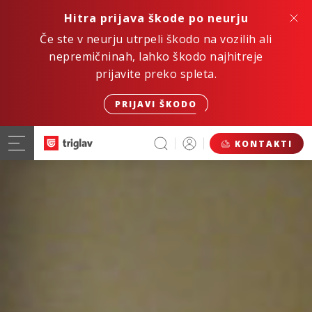
Hitra prijava škode po neurju
Če ste v neurju utrpeli škodo na vozilih ali
nepremičninah, lahko škodo najhitreje
prijavite preko spleta.
PRIJAVI ŠKODO
KONTAKTI