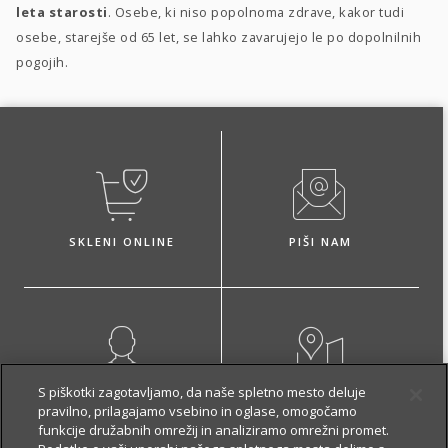
leta starosti
. Osebe, ki niso popolnoma zdrave, kakor tudi
osebe, starejše od 65 let, se lahko zavarujejo le po dopolnilnih
pogojih.
SKLENI ONLINE
PIŠI NAM
S piškotki zagotavljamo, da naše spletno mesto deluje
NAROČI ZASTOPNIKA
OBIŠČI POSLOVALNICO
pravilno, prilagajamo vsebino in oglase, omogočamo
funkcije družabnih omrežij in analiziramo omrežni promet.