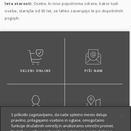
leta starosti
. Osebe, ki niso popolnoma zdrave, kakor tudi
osebe, starejše od 65 let, se lahko zavarujejo le po dopolnilnih
pogojih.
SKLENI ONLINE
PIŠI NAM
S piškotki zagotavljamo, da naše spletno mesto deluje
NAROČI ZASTOPNIKA
OBIŠČI POSLOVALNICO
pravilno, prilagajamo vsebino in oglase, omogočamo
funkcije družabnih omrežij in analiziramo omrežni promet.