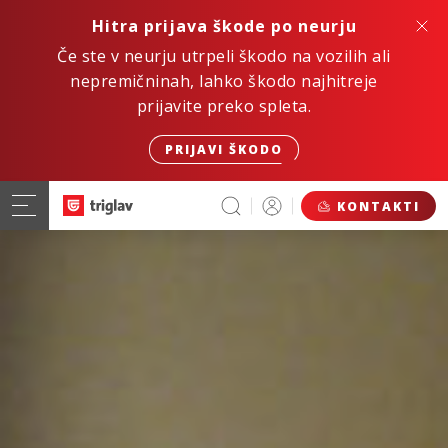
Hitra prijava škode po neurju
Če ste v neurju utrpeli škodo na vozilih ali
nepremičninah, lahko škodo najhitreje
prijavite preko spleta.
PRIJAVI ŠKODO
KONTAKTI