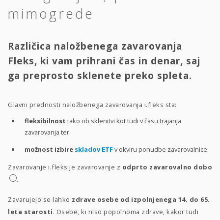
mimogrede
Različica naložbenega zavarovanja
Fleks, ki vam prihrani čas in denar, saj
ga preprosto sklenete preko spleta.
Glavni prednosti naložbenega zavarovanja i.fleks sta:
fleksibilnost
tako ob sklenitvi kot tudi v času trajanja
zavarovanja ter
možnost izbire
skladov ETF
v okviru ponudbe zavarovalnice.
Zavarovanje i.fleks je zavarovanje z
odprto zavarovalno dobo
i
.
Zavarujejo se lahko
zdrave osebe od izpolnjenega 14. do 65.
leta starosti
. Osebe, ki niso popolnoma zdrave, kakor tudi