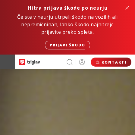
Hitra prijava škode po neurju
Če ste v neurju utrpeli škodo na vozilih ali
nepremičninah, lahko škodo najhitreje
prijavite preko spleta.
PRIJAVI ŠKODO
KONTAKTI