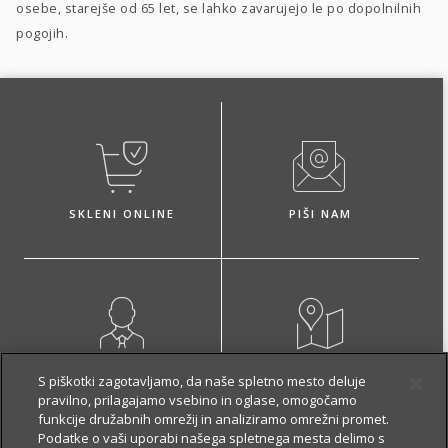
osebe, starejše od 65 let, se lahko zavarujejo le po dopolnilnih
pogojih.
SKLENI ONLINE
PIŠI NAM
NAROČI ZASTOPNIKA
OBIŠČI POSLOVALNICO
S piškotki zagotavljamo, da naše spletno mesto deluje
pravilno, prilagajamo vsebino in oglase, omogočamo
funkcije družabnih omrežij in analiziramo omrežni promet.
Podatke o vaši uporabi našega spletnega mesta delimo s