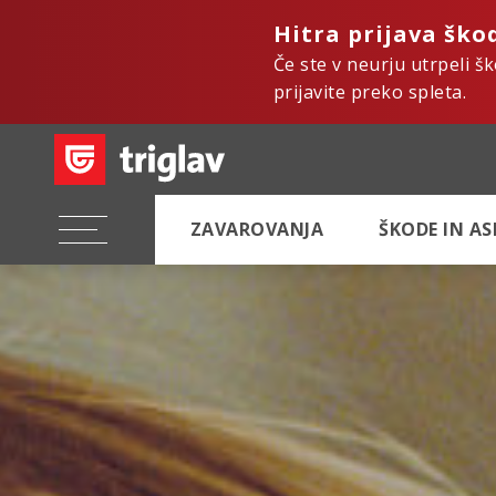
Hitra prijava ško
Če ste v neurju utrpeli š
prijavite preko spleta.
ZAVAROVANJA
ŠKODE IN A