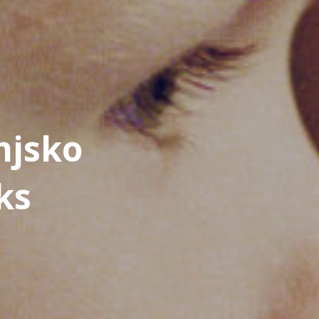
njsko
ks