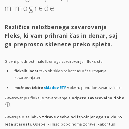
mimogrede
Različica naložbenega zavarovanja
Fleks, ki vam prihrani čas in denar, saj
ga preprosto sklenete preko spleta.
Glavni prednosti naložbenega zavarovanja i.fleks sta:
fleksibilnost
tako ob sklenitvi kot tudi v času trajanja
zavarovanja ter
možnost izbire
skladov ETF
v okviru ponudbe zavarovalnice.
Zavarovanje i.fleks je zavarovanje z
odprto zavarovalno dobo
i
.
Zavarujejo se lahko
zdrave osebe od izpolnjenega 14. do 65.
leta starosti
. Osebe, ki niso popolnoma zdrave, kakor tudi