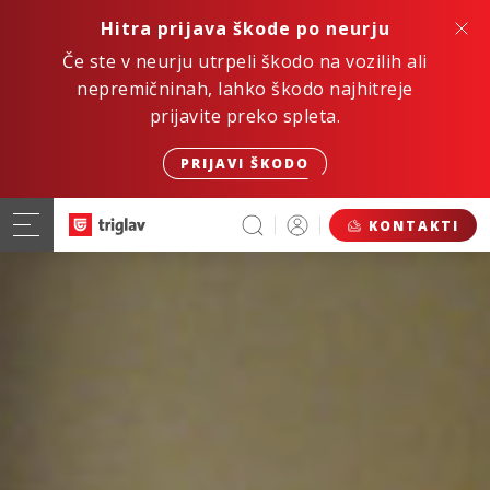
Hitra prijava škode po neurju
Če ste v neurju utrpeli škodo na vozilih ali
nepremičninah, lahko škodo najhitreje
prijavite preko spleta.
PRIJAVI ŠKODO
KONTAKTI