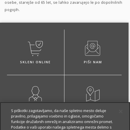
osebe, starejše od 65 let, se lahko zavarujejo le po dopolnilnih
pogojih.
SKLENI ONLINE
PIŠI NAM
NAROČI ZASTOPNIKA
OBIŠČI POSLOVALNICO
S piškotki zagotavljamo, da naše spletno mesto deluje
pravilno, prilagajamo vsebino in oglase, omogočamo
funkcije družabnih omrežij in analiziramo omrežni promet.
Podatke o vaši uporabi našega spletnega mesta delimo s