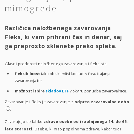
mimogrede
Različica naložbenega zavarovanja
Fleks, ki vam prihrani čas in denar, saj
ga preprosto sklenete preko spleta.
Glavni prednosti naložbenega zavarovanja i.fleks sta:
fleksibilnost
tako ob sklenitvi kot tudi v času trajanja
zavarovanja ter
možnost izbire
skladov ETF
v okviru ponudbe zavarovalnice.
Zavarovanje i.fleks je zavarovanje z
odprto zavarovalno dobo
i
.
Zavarujejo se lahko
zdrave osebe od izpolnjenega 14. do 65.
leta starosti
. Osebe, ki niso popolnoma zdrave, kakor tudi