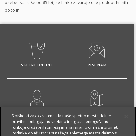
osebe, starejše od 65 let, se lahko zavarujejo le po dopolnilnih
pogojih.
SKLENI ONLINE
PIŠI NAM
NAROČI ZASTOPNIKA
OBIŠČI POSLOVALNICO
S piškotki zagotavljamo, da naše spletno mesto deluje
pravilno, prilagajamo vsebino in oglase, omogočamo
funkcije družabnih omrežij in analiziramo omrežni promet.
Podatke o vaši uporabi našega spletnega mesta delimo s