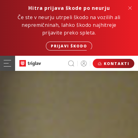
Hitra prijava škode po neurju
Če ste v neurju utrpeli škodo na vozilih ali
nepremičninah, lahko škodo najhitreje
prijavite preko spleta.
PRIJAVI ŠKODO
KONTAKTI