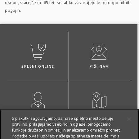
osebe, starejše od 65 let, se lahko zavarujejo le po dopolnilnih
pogojih.
SKLENI ONLINE
PIŠI NAM
NAROČI ZASTOPNIKA
OBIŠČI POSLOVALNICO
S piškotki zagotavljamo, da naše spletno mesto deluje
pravilno, prilagajamo vsebino in oglase, omogočamo
funkcije družabnih omrežij in analiziramo omrežni promet.
Podatke o vaši uporabi našega spletnega mesta delimo s