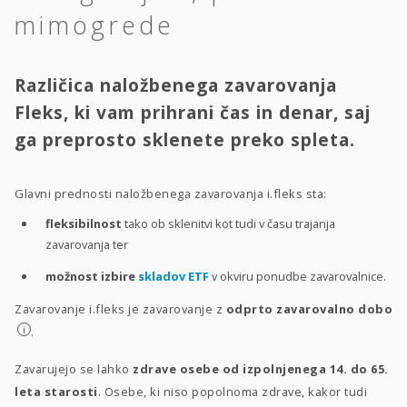
mimogrede
Različica naložbenega zavarovanja
Fleks, ki vam prihrani čas in denar, saj
ga preprosto sklenete preko spleta.
Glavni prednosti naložbenega zavarovanja i.fleks sta:
fleksibilnost
tako ob sklenitvi kot tudi v času trajanja
zavarovanja ter
možnost izbire
skladov ETF
v okviru ponudbe zavarovalnice.
Zavarovanje i.fleks je zavarovanje z
odprto zavarovalno dobo
i
.
Zavarujejo se lahko
zdrave osebe od izpolnjenega 14. do 65.
leta starosti
. Osebe, ki niso popolnoma zdrave, kakor tudi