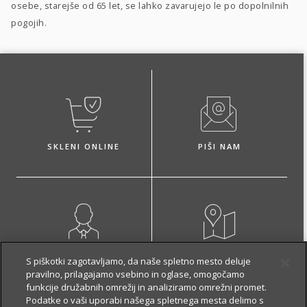
osebe, starejše od 65 let, se lahko zavarujejo le po dopolnilnih
pogojih.
SKLENI ONLINE
PIŠI NAM
NAROČI ZASTOPNIKA
OBIŠČI POSLOVALNICO
S piškotki zagotavljamo, da naše spletno mesto deluje
pravilno, prilagajamo vsebino in oglase, omogočamo
funkcije družabnih omrežij in analiziramo omrežni promet.
Podatke o vaši uporabi našega spletnega mesta delimo s