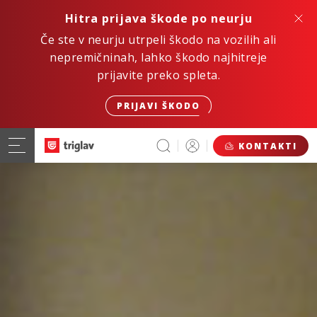
Hitra prijava škode po neurju
Če ste v neurju utrpeli škodo na vozilih ali
nepremičninah, lahko škodo najhitreje
prijavite preko spleta.
PRIJAVI ŠKODO
KONTAKTI