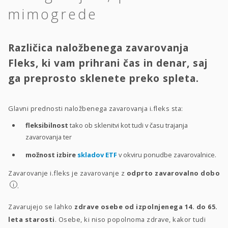
mimogrede
Različica naložbenega zavarovanja
Fleks, ki vam prihrani čas in denar, saj
ga preprosto sklenete preko spleta.
Glavni prednosti naložbenega zavarovanja i.fleks sta:
fleksibilnost
tako ob sklenitvi kot tudi v času trajanja
zavarovanja ter
možnost izbire
skladov ETF
v okviru ponudbe zavarovalnice.
Zavarovanje i.fleks je zavarovanje z
odprto zavarovalno dobo
i
.
Zavarujejo se lahko
zdrave osebe od izpolnjenega 14. do 65.
leta starosti
. Osebe, ki niso popolnoma zdrave, kakor tudi