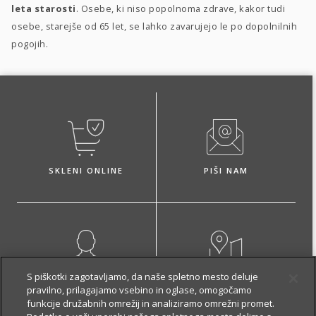
leta starosti
. Osebe, ki niso popolnoma zdrave, kakor tudi
osebe, starejše od 65 let, se lahko zavarujejo le po dopolnilnih
pogojih.
SKLENI ONLINE
PIŠI NAM
S piškotki zagotavljamo, da naše spletno mesto deluje
NAROČI ZASTOPNIKA
OBIŠČI POSLOVALNICO
pravilno, prilagajamo vsebino in oglase, omogočamo
funkcije družabnih omrežij in analiziramo omrežni promet.