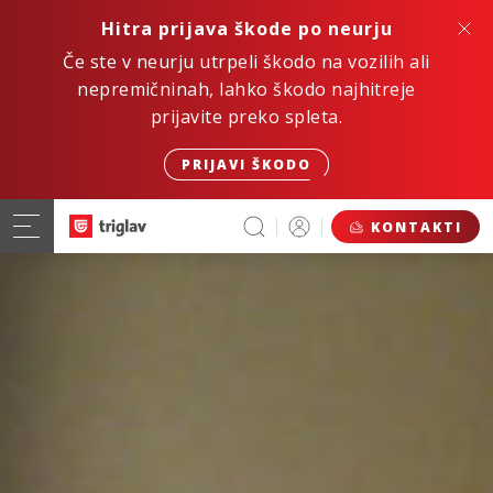
Hitra prijava škode po neurju
Če ste v neurju utrpeli škodo na vozilih ali
nepremičninah, lahko škodo najhitreje
prijavite preko spleta.
PRIJAVI ŠKODO
KONTAKTI