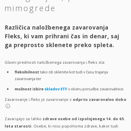
mimogrede
Različica naložbenega zavarovanja
Fleks, ki vam prihrani čas in denar, saj
ga preprosto sklenete preko spleta.
Glavni prednosti naložbenega zavarovanja i.fleks sta:
fleksibilnost
tako ob sklenitvi kot tudi v času trajanja
zavarovanja ter
možnost izbire
skladov ETF
v okviru ponudbe zavarovalnice.
Zavarovanje i.fleks je zavarovanje z
odprto zavarovalno dobo
i
.
Zavarujejo se lahko
zdrave osebe od izpolnjenega 14. do 65.
leta starosti
. Osebe, ki niso popolnoma zdrave, kakor tudi