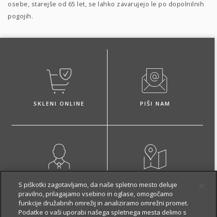
osebe, starejše od 65 let, se lahko zavarujejo le po dopolnilnih
pogojih.
SKLENI ONLINE
PIŠI NAM
NAROČI ZASTOPNIKA
OBIŠČI POSLOVALNICO
S piškotki zagotavljamo, da naše spletno mesto deluje
pravilno, prilagajamo vsebino in oglase, omogočamo
funkcije družabnih omrežij in analiziramo omrežni promet.
Podatke o vaši uporabi našega spletnega mesta delimo s