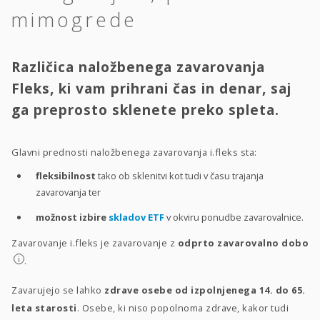
mimogrede
Različica naložbenega zavarovanja
Fleks, ki vam prihrani čas in denar, saj
ga preprosto sklenete preko spleta.
Glavni prednosti naložbenega zavarovanja i.fleks sta:
fleksibilnost
tako ob sklenitvi kot tudi v času trajanja
zavarovanja ter
možnost izbire
skladov ETF
v okviru ponudbe zavarovalnice.
Zavarovanje i.fleks je zavarovanje z
odprto zavarovalno dobo
i
.
Zavarujejo se lahko
zdrave osebe od izpolnjenega 14. do 65.
leta starosti
. Osebe, ki niso popolnoma zdrave, kakor tudi