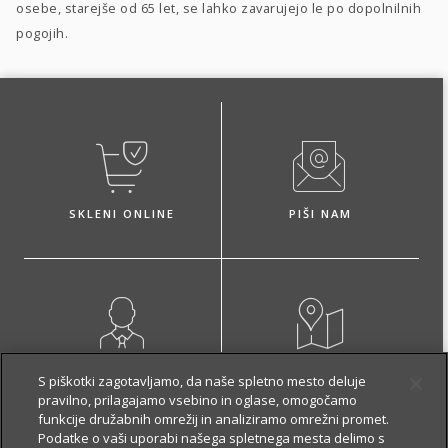
osebe, starejše od 65 let, se lahko zavarujejo le po dopolnilnih
pogojih.
SKLENI ONLINE
PIŠI NAM
NAROČI ZASTOPNIKA
OBIŠČI POSLOVALNICO
S piškotki zagotavljamo, da naše spletno mesto deluje
pravilno, prilagajamo vsebino in oglase, omogočamo
funkcije družabnih omrežij in analiziramo omrežni promet.
Podatke o vaši uporabi našega spletnega mesta delimo s