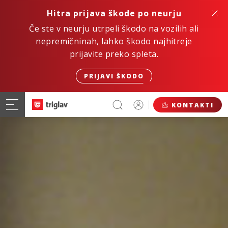
Hitra prijava škode po neurju
Če ste v neurju utrpeli škodo na vozilih ali
nepremičninah, lahko škodo najhitreje
prijavite preko spleta.
PRIJAVI ŠKODO
KONTAKTI