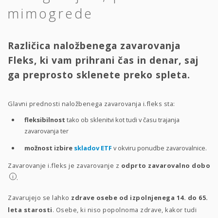
mimogrede
Različica naložbenega zavarovanja
Fleks, ki vam prihrani čas in denar, saj
ga preprosto sklenete preko spleta.
Glavni prednosti naložbenega zavarovanja i.fleks sta:
fleksibilnost
tako ob sklenitvi kot tudi v času trajanja
zavarovanja ter
možnost izbire
skladov ETF
v okviru ponudbe zavarovalnice.
Zavarovanje i.fleks je zavarovanje z
odprto zavarovalno dobo
i
.
Zavarujejo se lahko
zdrave osebe od izpolnjenega 14. do 65.
leta starosti
. Osebe, ki niso popolnoma zdrave, kakor tudi