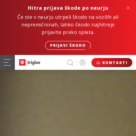
Hitra prijava škode po neurju
Če ste v neurju utrpeli škodo na vozilih ali
nepremičninah, lahko škodo najhitreje
prijavite preko spleta.
PRIJAVI ŠKODO
KONTAKTI