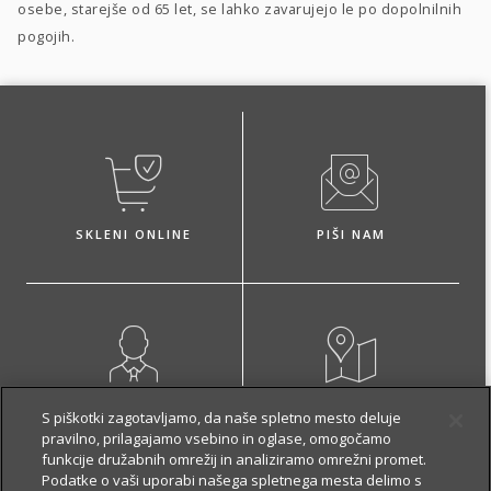
osebe, starejše od 65 let, se lahko zavarujejo le po dopolnilnih
pogojih.
SKLENI ONLINE
PIŠI NAM
NAROČI ZASTOPNIKA
OBIŠČI POSLOVALNICO
S piškotki zagotavljamo, da naše spletno mesto deluje
pravilno, prilagajamo vsebino in oglase, omogočamo
funkcije družabnih omrežij in analiziramo omrežni promet.
Podatke o vaši uporabi našega spletnega mesta delimo s