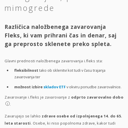
mimogrede
Različica naložbenega zavarovanja
Fleks, ki vam prihrani čas in denar, saj
ga preprosto sklenete preko spleta.
Glavni prednosti naložbenega zavarovanja i.fleks sta:
fleksibilnost
tako ob sklenitvi kot tudi v času trajanja
zavarovanja ter
možnost izbire
skladov ETF
v okviru ponudbe zavarovalnice.
Zavarovanje i.fleks je zavarovanje z
odprto zavarovalno dobo
i
.
Zavarujejo se lahko
zdrave osebe od izpolnjenega 14. do 65.
leta starosti
. Osebe, ki niso popolnoma zdrave, kakor tudi