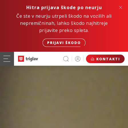
Hitra prijava škode po neurju
Če ste v neurju utrpeli škodo na vozilih ali
nepremičninah, lahko škodo najhitreje
prijavite preko spleta.
PRIJAVI ŠKODO
KONTAKTI