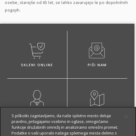
osebe, starejše od 65 let, se lahko zavarujejo le po dopolnilnih
pogojih.
SKLENI ONLINE
PIŠI NAM
NAROČI ZASTOPNIKA
OBIŠČI POSLOVALNICO
S piškotki zagotavljamo, da naše spletno mesto deluje
pravilno, prilagajamo vsebino in oglase, omogočamo
funkcije družabnih omrežij in analiziramo omrežni promet.
Podatke o vaši uporabi našega spletnega mesta delimo s