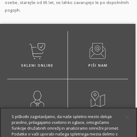
osebe, starejše od 65 let, se lahko zavarujejo le po dopolnilnih
pogojih.
SKLENI ONLINE
PIŠI NAM
NAROČI ZASTOPNIKA
OBIŠČI POSLOVALNICO
S piškotki zagotavljamo, da naše spletno mesto deluje
pravilno, prilagajamo vsebino in oglase, omogočamo
funkcije družabnih omrežij in analiziramo omrežni promet.
Podatke o vaši uporabi našega spletnega mesta delimo s