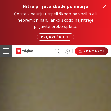
Hitra prijava škode po neurju
Če ste v neurju utrpeli škodo na vozilih ali
nepremičninah, lahko škodo najhitreje
prijavite preko spleta.
PRIJAVI ŠKODO
KONTAKTI