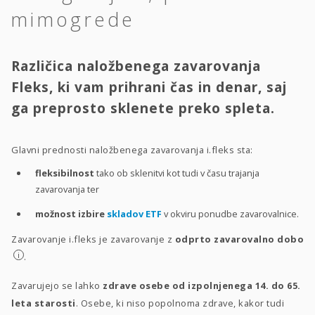
mimogrede
Različica naložbenega zavarovanja
Fleks, ki vam prihrani čas in denar, saj
ga preprosto sklenete preko spleta.
Glavni prednosti naložbenega zavarovanja i.fleks sta:
fleksibilnost
tako ob sklenitvi kot tudi v času trajanja
zavarovanja ter
možnost izbire
skladov ETF
v okviru ponudbe zavarovalnice.
Zavarovanje i.fleks je zavarovanje z
odprto zavarovalno dobo
i
.
Zavarujejo se lahko
zdrave osebe od izpolnjenega 14. do 65.
leta starosti
. Osebe, ki niso popolnoma zdrave, kakor tudi