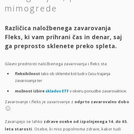
mimogrede
Različica naložbenega zavarovanja
Fleks, ki vam prihrani čas in denar, saj
ga preprosto sklenete preko spleta.
Glavni prednosti naložbenega zavarovanja i.fleks sta:
fleksibilnost
tako ob sklenitvi kot tudi v času trajanja
zavarovanja ter
možnost izbire
skladov ETF
v okviru ponudbe zavarovalnice.
Zavarovanje i.fleks je zavarovanje z
odprto zavarovalno dobo
i
.
Zavarujejo se lahko
zdrave osebe od izpolnjenega 14. do 65.
leta starosti
. Osebe, ki niso popolnoma zdrave, kakor tudi