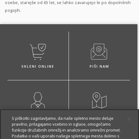
osebe, starejše od 65 let, se lahko zavarujejo le po dopolnilnih
pogojih.
SKLENI ONLINE
PIŠI NAM
NAROČI ZASTOPNIKA
OBIŠČI POSLOVALNICO
S piškotki zagotavljamo, da naše spletno mesto deluje
pravilno, prilagajamo vsebino in oglase, omogočamo
funkcije družabnih omrežij in analiziramo omrežni promet.
Podatke o vaši uporabi našega spletnega mesta delimo s