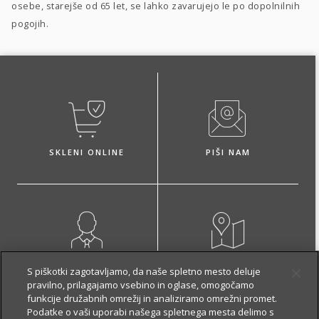
osebe, starejše od 65 let, se lahko zavarujejo le po dopolnilnih
pogojih.
SKLENI ONLINE
PIŠI NAM
NAROČI ZASTOPNIKA
OBIŠČI POSLOVALNICO
S piškotki zagotavljamo, da naše spletno mesto deluje
pravilno, prilagajamo vsebino in oglase, omogočamo
funkcije družabnih omrežij in analiziramo omrežni promet.
Podatke o vaši uporabi našega spletnega mesta delimo s