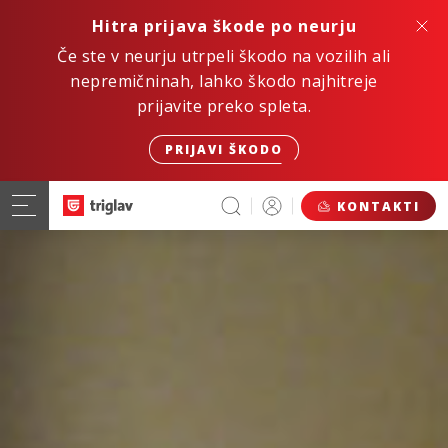
Hitra prijava škode po neurju
Če ste v neurju utrpeli škodo na vozilih ali
nepremičninah, lahko škodo najhitreje
prijavite preko spleta.
PRIJAVI ŠKODO
KONTAKTI