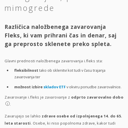
mimogrede
Različica naložbenega zavarovanja
Fleks, ki vam prihrani čas in denar, saj
ga preprosto sklenete preko spleta.
Glavni prednosti naložbenega zavarovanja i.fleks sta:
fleksibilnost
tako ob sklenitvi kot tudi v času trajanja
zavarovanja ter
možnost izbire
skladov ETF
v okviru ponudbe zavarovalnice.
Zavarovanje i.fleks je zavarovanje z
odprto zavarovalno dobo
i
.
Zavarujejo se lahko
zdrave osebe od izpolnjenega 14. do 65.
leta starosti
. Osebe, ki niso popolnoma zdrave, kakor tudi