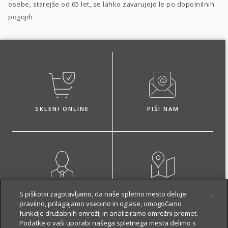
osebe, starejše od 65 let, se lahko zavarujejo le po dopolnilnih
pogojih.
SKLENI ONLINE
PIŠI NAM
NAROČI ZASTOPNIKA
OBIŠČI POSLOVALNICO
S piškotki zagotavljamo, da naše spletno mesto deluje
pravilno, prilagajamo vsebino in oglase, omogočamo
funkcije družabnih omrežij in analiziramo omrežni promet.
Podatke o vaši uporabi našega spletnega mesta delimo s