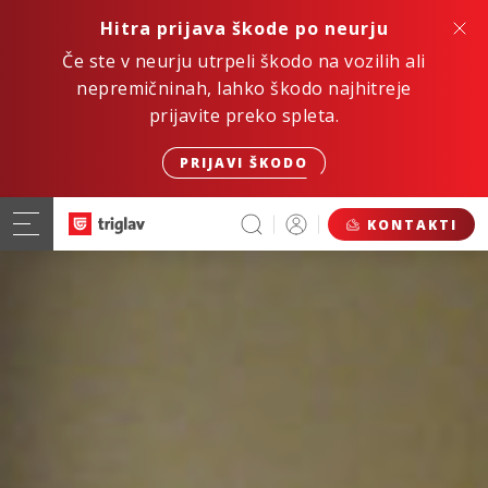
Hitra prijava škode po neurju
Če ste v neurju utrpeli škodo na vozilih ali
nepremičninah, lahko škodo najhitreje
prijavite preko spleta.
PRIJAVI ŠKODO
KONTAKTI