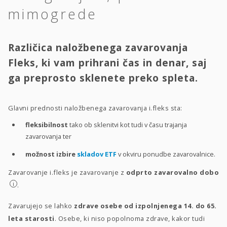
mimogrede
Različica naložbenega zavarovanja
Fleks, ki vam prihrani čas in denar, saj
ga preprosto sklenete preko spleta.
Glavni prednosti naložbenega zavarovanja i.fleks sta:
fleksibilnost
tako ob sklenitvi kot tudi v času trajanja
zavarovanja ter
možnost izbire
skladov ETF
v okviru ponudbe zavarovalnice.
Zavarovanje i.fleks je zavarovanje z
odprto zavarovalno dobo
i
.
Zavarujejo se lahko
zdrave osebe od izpolnjenega 14. do 65.
leta starosti
. Osebe, ki niso popolnoma zdrave, kakor tudi