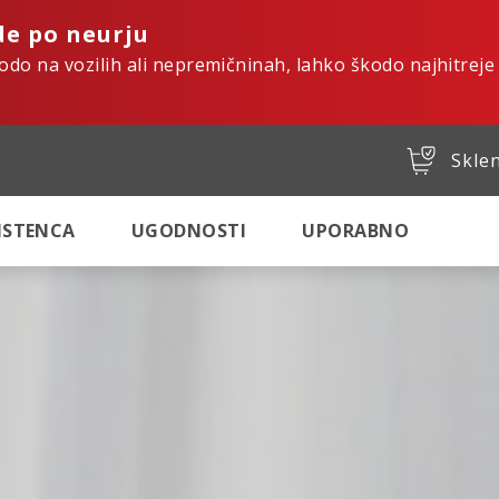
de po neurju
kodo na vozilih ali nepremičninah, lahko škodo najhitreje
Sklen
SISTENCA
UGODNOSTI
UPORABNO