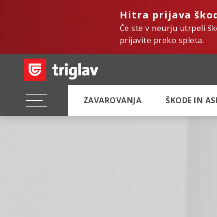
Hitra prijava ško
Če ste v neurju utrpeli š
prijavite preko spleta.
ZAVAROVANJA
ŠKODE IN A