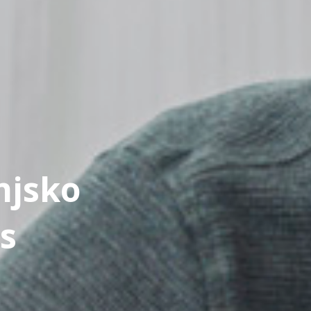
njsko
s