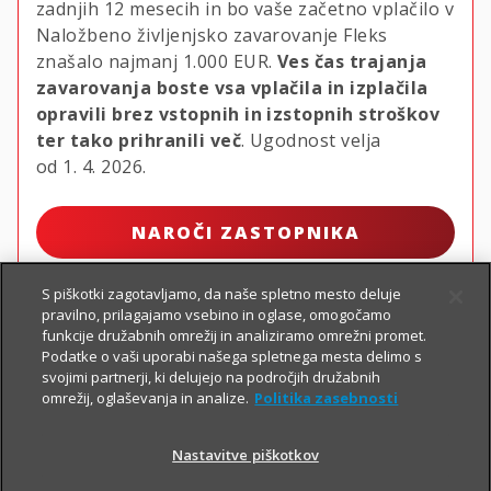
zadnjih 12 mesecih in bo vaše začetno vplačilo v
Naložbeno življenjsko zavarovanje Fleks
znašalo najmanj
1.000 EUR.
Ves čas trajanja
zavarovanja boste vsa vplačila in izplačila
opravili brez vstopnih in izstopnih stroškov
ter tako prihranili več
. Ugodnost velja
od 1. 4. 2026.
NAROČI ZASTOPNIKA
S piškotki zagotavljamo, da naše spletno mesto deluje
pravilno, prilagajamo vsebino in oglase, omogočamo
funkcije družabnih omrežij in analiziramo omrežni promet.
Podatke o vaši uporabi našega spletnega mesta delimo s
svojimi partnerji, ki delujejo na področjih družabnih
omrežij, oglaševanja in analize.
Politika zasebnosti
Nastavitve piškotkov
PIŠI NAM
01 2864 000