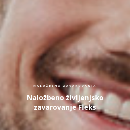
NALOŽBENA ZAVAROVANJA
Naložbeno življenjsko
zavarovanje Fleks