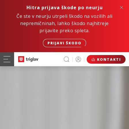
Hitra prijava škode po neurju
Če ste v neurju utrpeli škodo na vozilih ali
nepremičninah, lahko škodo najhitreje
prijavite preko spleta.
PRIJAVI ŠKODO
KONTAKTI