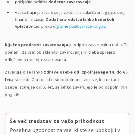
priključite različna
dodatna zavarovanja
;
v času trajanja zavarovanja vplačila in izplačila prilagajajte svoji
finančni situaciji.
Dodatna sredstva lahko kadarkoli
vplačate
tudi preko
digitalne poslovalnice i.triglav
.
Ključna prednost zavarovanja
je odprta zavarovalna doba. To
pomeni, da vam ob sklenitvi zavarovanja ni treba sprejeti
odločitve o trajanju zavarovanja.
Zavarujejo se lahko
zdrave osebe od izpolnjenega 14. do 65.
leta
starosti. Osebe, ki niso popolnoma zdrave, kakor tudi
osebe, starejše od 65 let, se lahko zavarujejo le po dopolnilnih
pogojih.
Še več sredstev za vašo prihodnost
Posebna ugodnost za vse, ki ste se upokojili v