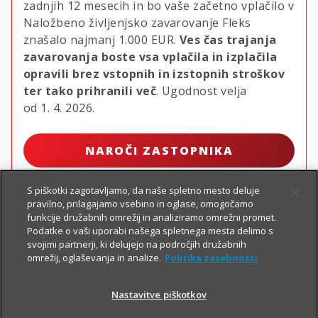
zadnjih 12 mesecih in bo vaše začetno vplačilo v
Naložbeno življenjsko zavarovanje Fleks
znašalo najmanj
1.000 EUR.
Ves čas trajanja
zavarovanja boste vsa vplačila in izplačila
opravili brez vstopnih in izstopnih stroškov
ter tako prihranili več
. Ugodnost velja
od 1. 4. 2026.
NAROČI ZASTOPNIKA
S piškotki zagotavljamo, da naše spletno mesto deluje
pravilno, prilagajamo vsebino in oglase, omogočamo
funkcije družabnih omrežij in analiziramo omrežni promet.
Podatke o vaši uporabi našega spletnega mesta delimo s
svojimi partnerji, ki delujejo na področjih družabnih
omrežij, oglaševanja in analize.
Politika zasebnosti
Nastavitve piškotkov
PIŠI NAM
01 2864 000