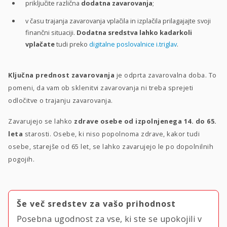
priključite različna
dodatna zavarovanja
;
v času trajanja zavarovanja vplačila in izplačila prilagajajte svoji
finančni situaciji.
Dodatna sredstva lahko kadarkoli
vplačate
tudi preko
digitalne poslovalnice i.triglav
.
Ključna prednost zavarovanja
je odprta zavarovalna doba. To
pomeni, da vam ob sklenitvi zavarovanja ni treba sprejeti
odločitve o trajanju zavarovanja.
Zavarujejo se lahko
zdrave osebe od izpolnjenega 14. do 65.
leta
starosti. Osebe, ki niso popolnoma zdrave, kakor tudi
osebe, starejše od 65 let, se lahko zavarujejo le po dopolnilnih
pogojih.
Še več sredstev za vašo prihodnost
Posebna ugodnost za vse, ki ste se upokojili v