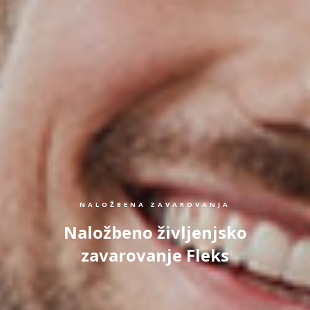
NALOŽBENA ZAVAROVANJA
Naložbeno življenjsko
zavarovanje Fleks