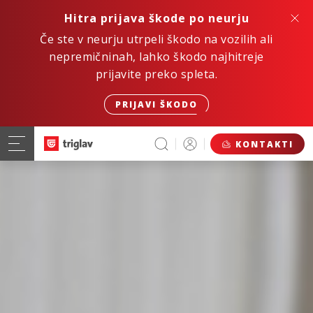
Hitra prijava škode po neurju
Če ste v neurju utrpeli škodo na vozilih ali
nepremičninah, lahko škodo najhitreje
prijavite preko spleta.
PRIJAVI ŠKODO
KONTAKTI