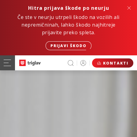
Hitra prijava škode po neurju
Če ste v neurju utrpeli škodo na vozilih ali
nepremičninah, lahko škodo najhitreje
prijavite preko spleta.
PRIJAVI ŠKODO
KONTAKTI