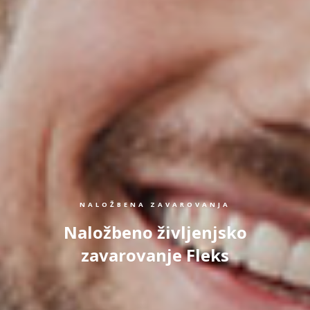
NALOŽBENA ZAVAROVANJA
Naložbeno življenjsko
zavarovanje Fleks