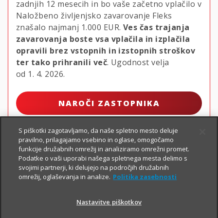
zadnjih 12 mesecih in bo vaše začetno vplačilo v
Naložbeno življenjsko zavarovanje Fleks
znašalo najmanj
1.000 EUR.
Ves čas trajanja
zavarovanja boste vsa vplačila in izplačila
opravili brez vstopnih in izstopnih stroškov
ter tako prihranili več
. Ugodnost velja
od 1. 4. 2026.
NAROČI ZASTOPNIKA
S piškotki zagotavljamo, da naše spletno mesto deluje
pravilno, prilagajamo vsebino in oglase, omogočamo
funkcije družabnih omrežij in analiziramo omrežni promet.
Podatke o vaši uporabi našega spletnega mesta delimo s
svojimi partnerji, ki delujejo na področjih družabnih
omrežij, oglaševanja in analize.
Politika zasebnosti
Nastavitve piškotkov
PIŠI NAM
01 2864 000