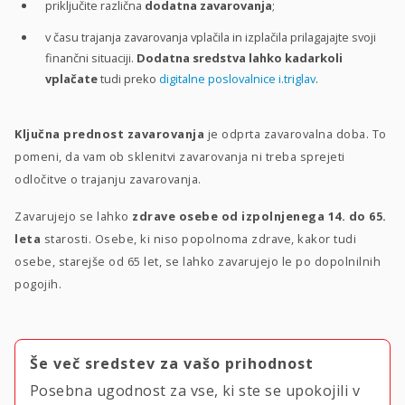
priključite različna
dodatna zavarovanja
;
v času trajanja zavarovanja vplačila in izplačila prilagajajte svoji
finančni situaciji.
Dodatna sredstva lahko kadarkoli
vplačate
tudi preko
digitalne poslovalnice i.triglav
.
Ključna prednost zavarovanja
je odprta zavarovalna doba. To
pomeni, da vam ob sklenitvi zavarovanja ni treba sprejeti
odločitve o trajanju zavarovanja.
Zavarujejo se lahko
zdrave osebe od izpolnjenega 14. do 65.
leta
starosti. Osebe, ki niso popolnoma zdrave, kakor tudi
osebe, starejše od 65 let, se lahko zavarujejo le po dopolnilnih
pogojih.
Še več sredstev za vašo prihodnost
Posebna ugodnost za vse, ki ste se upokojili v