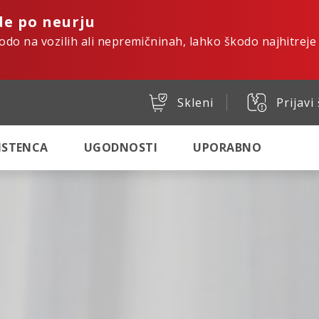
de po neurju
kodo na vozilih ali nepremičninah, lahko škodo najhitreje
Skleni
Prijavi
SISTENCA
UGODNOSTI
UPORABNO