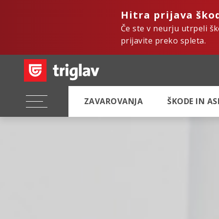
Hitra prijava ško
Če ste v neurju utrpeli š
prijavite preko spleta.
ZAVAROVANJA
ŠKODE IN A