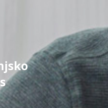
njsko
s