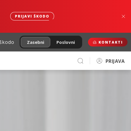
PRIJAVI ŠKODO
 škodo
Zasebni
Poslovni
KONTAKTI
PRIJAVA