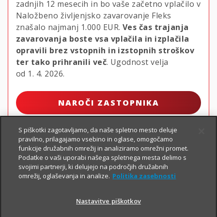
zadnjih 12 mesecih in bo vaše začetno vplačilo v
Naložbeno življenjsko zavarovanje Fleks
znašalo najmanj
1.000 EUR.
Ves čas trajanja
zavarovanja boste vsa vplačila in izplačila
opravili brez vstopnih in izstopnih stroškov
ter tako prihranili več
. Ugodnost velja
od 1. 4. 2026.
NAROČI ZASTOPNIKA
S piškotki zagotavljamo, da naše spletno mesto deluje
pravilno, prilagajamo vsebino in oglase, omogočamo
funkcije družabnih omrežij in analiziramo omrežni promet.
Podatke o vaši uporabi našega spletnega mesta delimo s
svojimi partnerji, ki delujejo na področjih družabnih
omrežij, oglaševanja in analize.
Politika zasebnosti
Nastavitve piškotkov
PIŠI NAM
01 2864 000