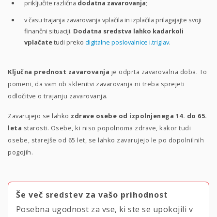
priključite različna
dodatna zavarovanja
;
v času trajanja zavarovanja vplačila in izplačila prilagajajte svoji
finančni situaciji.
Dodatna sredstva lahko kadarkoli
vplačate
tudi preko
digitalne poslovalnice i.triglav
.
Ključna prednost zavarovanja
je odprta zavarovalna doba. To
pomeni, da vam ob sklenitvi zavarovanja ni treba sprejeti
odločitve o trajanju zavarovanja.
Zavarujejo se lahko
zdrave osebe od izpolnjenega 14. do 65.
leta
starosti. Osebe, ki niso popolnoma zdrave, kakor tudi
osebe, starejše od 65 let, se lahko zavarujejo le po dopolnilnih
pogojih.
Še več sredstev za vašo prihodnost
Posebna ugodnost za vse, ki ste se upokojili v