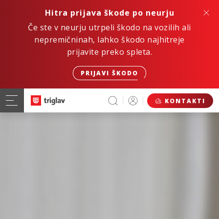
Hitra prijava škode po neurju
Če ste v neurju utrpeli škodo na vozilih ali
nepremičninah, lahko škodo najhitreje
prijavite preko spleta.
PRIJAVI ŠKODO
KONTAKTI