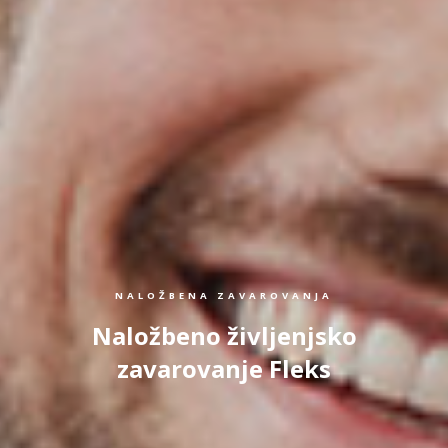
NALOŽBENA ZAVAROVANJA
Naložbeno življenjsko
zavarovanje Fleks