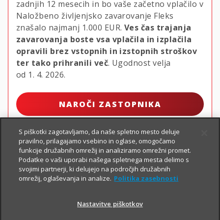
zadnjih 12 mesecih in bo vaše začetno vplačilo v
Naložbeno življenjsko zavarovanje Fleks
znašalo najmanj
1.000 EUR.
Ves čas trajanja
zavarovanja boste vsa vplačila in izplačila
opravili brez vstopnih in izstopnih stroškov
ter tako prihranili več
. Ugodnost velja
od 1. 4. 2026.
NAROČI ZASTOPNIKA
S piškotki zagotavljamo, da naše spletno mesto deluje
pravilno, prilagajamo vsebino in oglase, omogočamo
funkcije družabnih omrežij in analiziramo omrežni promet.
Podatke o vaši uporabi našega spletnega mesta delimo s
svojimi partnerji, ki delujejo na področjih družabnih
omrežij, oglaševanja in analize.
Politika zasebnosti
Nastavitve piškotkov
PIŠI NAM
01 2864 000