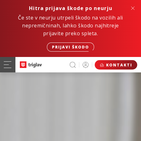
Hitra prijava škode po neurju
Če ste v neurju utrpeli škodo na vozilih ali
nepremičninah, lahko škodo najhitreje
prijavite preko spleta.
PRIJAVI ŠKODO
KONTAKTI