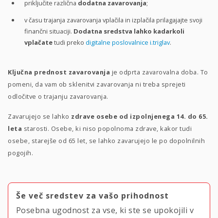
priključite različna
dodatna zavarovanja
;
v času trajanja zavarovanja vplačila in izplačila prilagajajte svoji
finančni situaciji.
Dodatna sredstva lahko kadarkoli
vplačate
tudi preko
digitalne poslovalnice i.triglav
.
Ključna prednost zavarovanja
je odprta zavarovalna doba. To
pomeni, da vam ob sklenitvi zavarovanja ni treba sprejeti
odločitve o trajanju zavarovanja.
Zavarujejo se lahko
zdrave osebe od izpolnjenega 14. do 65.
leta
starosti. Osebe, ki niso popolnoma zdrave, kakor tudi
osebe, starejše od 65 let, se lahko zavarujejo le po dopolnilnih
pogojih.
Še več sredstev za vašo prihodnost
Posebna ugodnost za vse, ki ste se upokojili v