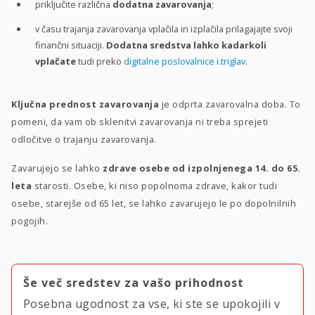
priključite različna
dodatna zavarovanja
;
v času trajanja zavarovanja vplačila in izplačila prilagajajte svoji
finančni situaciji.
Dodatna sredstva lahko kadarkoli
vplačate
tudi preko
digitalne poslovalnice i.triglav
.
Ključna prednost zavarovanja
je odprta zavarovalna doba. To
pomeni, da vam ob sklenitvi zavarovanja ni treba sprejeti
odločitve o trajanju zavarovanja.
Zavarujejo se lahko
zdrave osebe od izpolnjenega 14. do 65.
leta
starosti. Osebe, ki niso popolnoma zdrave, kakor tudi
osebe, starejše od 65 let, se lahko zavarujejo le po dopolnilnih
pogojih.
Še več sredstev za vašo prihodnost
Posebna ugodnost za vse, ki ste se upokojili v