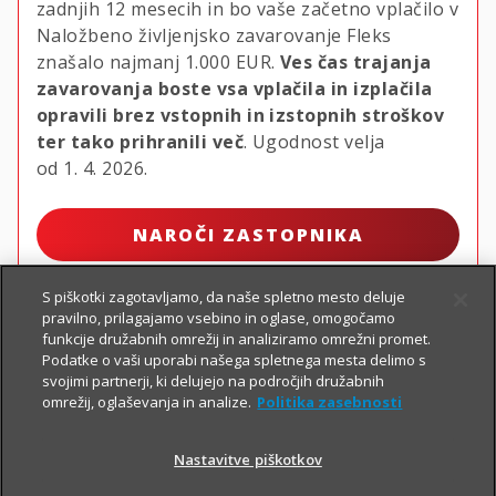
zadnjih 12 mesecih in bo vaše začetno vplačilo v
Naložbeno življenjsko zavarovanje Fleks
znašalo najmanj
1.000 EUR.
Ves čas trajanja
zavarovanja boste vsa vplačila in izplačila
opravili brez vstopnih in izstopnih stroškov
ter tako prihranili več
. Ugodnost velja
od 1. 4. 2026.
NAROČI ZASTOPNIKA
S piškotki zagotavljamo, da naše spletno mesto deluje
pravilno, prilagajamo vsebino in oglase, omogočamo
funkcije družabnih omrežij in analiziramo omrežni promet.
Podatke o vaši uporabi našega spletnega mesta delimo s
svojimi partnerji, ki delujejo na področjih družabnih
omrežij, oglaševanja in analize.
Politika zasebnosti
Nastavitve piškotkov
PIŠI NAM
01 2864 000