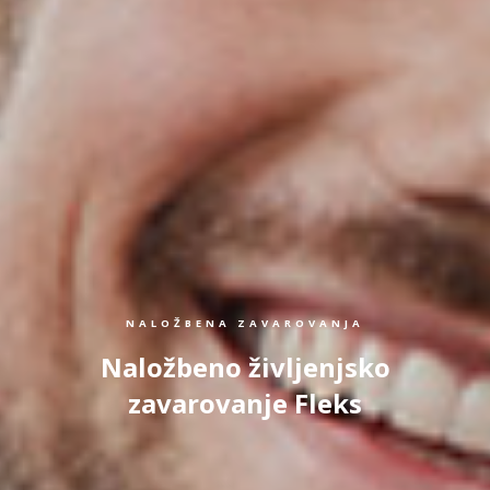
NALOŽBENA ZAVAROVANJA
Naložbeno življenjsko
zavarovanje Fleks