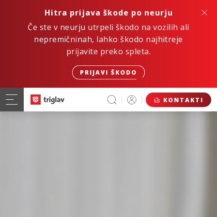
Hitra prijava škode po neurju
Če ste v neurju utrpeli škodo na vozilih ali
nepremičninah, lahko škodo najhitreje
prijavite preko spleta.
PRIJAVI ŠKODO
KONTAKTI