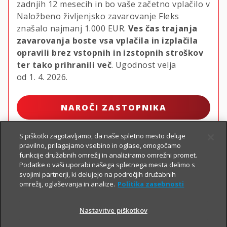
zadnjih 12 mesecih in bo vaše začetno vplačilo v
Naložbeno življenjsko zavarovanje Fleks
znašalo najmanj
1.000 EUR.
Ves čas trajanja
zavarovanja boste vsa vplačila in izplačila
opravili brez vstopnih in izstopnih stroškov
ter tako prihranili več
. Ugodnost velja
od 1. 4. 2026.
NAROČI ZASTOPNIKA
S piškotki zagotavljamo, da naše spletno mesto deluje
pravilno, prilagajamo vsebino in oglase, omogočamo
funkcije družabnih omrežij in analiziramo omrežni promet.
Podatke o vaši uporabi našega spletnega mesta delimo s
svojimi partnerji, ki delujejo na področjih družabnih
omrežij, oglaševanja in analize.
Politika zasebnosti
Nastavitve piškotkov
PIŠI NAM
01 2864 000