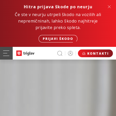
Hitra prijava škode po neurju
Če ste v neurju utrpeli škodo na vozilih ali
nepremičninah, lahko škodo najhitreje
prijavite preko spleta.
PRIJAVI ŠKODO
KONTAKTI