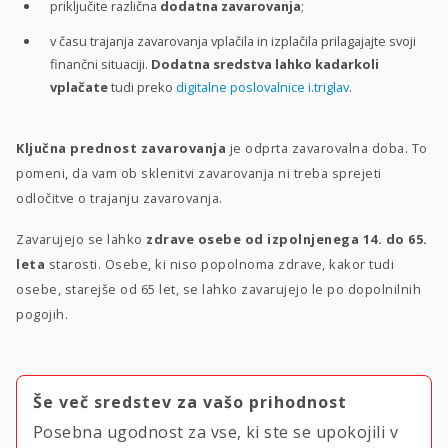
priključite različna
dodatna zavarovanja
;
v času trajanja zavarovanja vplačila in izplačila prilagajajte svoji
finančni situaciji.
Dodatna sredstva lahko kadarkoli
vplačate
tudi preko
digitalne poslovalnice i.triglav
.
Ključna prednost zavarovanja
je odprta zavarovalna doba. To
pomeni, da vam ob sklenitvi zavarovanja ni treba sprejeti
odločitve o trajanju zavarovanja.
Zavarujejo se lahko
zdrave osebe od izpolnjenega 14. do 65.
leta
starosti. Osebe, ki niso popolnoma zdrave, kakor tudi
osebe, starejše od 65 let, se lahko zavarujejo le po dopolnilnih
pogojih.
Še več sredstev za vašo prihodnost
Posebna ugodnost za vse, ki ste se upokojili v