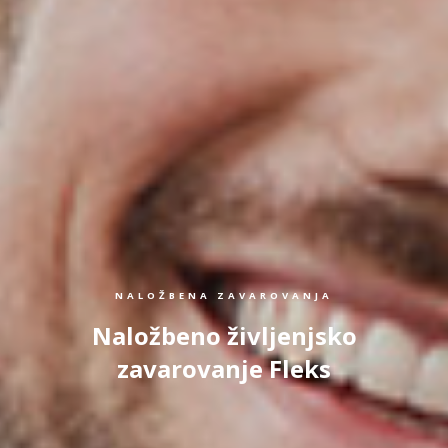
NALOŽBENA ZAVAROVANJA
Naložbeno življenjsko
zavarovanje Fleks