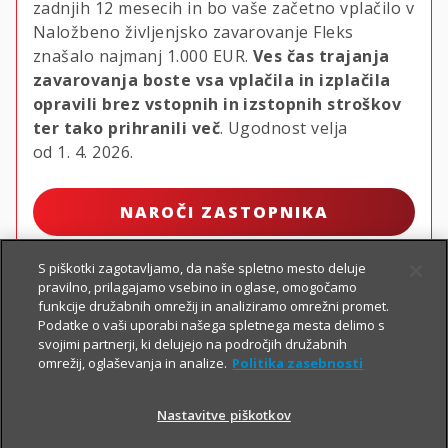
zadnjih 12 mesecih in bo vaše začetno vplačilo v
Naložbeno življenjsko zavarovanje Fleks
znašalo najmanj
1.000 EUR.
Ves čas trajanja
zavarovanja boste vsa vplačila in izplačila
opravili brez vstopnih in izstopnih stroškov
ter tako prihranili več
. Ugodnost velja
od 1. 4. 2026.
NAROČI ZASTOPNIKA
S piškotki zagotavljamo, da naše spletno mesto deluje
pravilno, prilagajamo vsebino in oglase, omogočamo
funkcije družabnih omrežij in analiziramo omrežni promet.
Podatke o vaši uporabi našega spletnega mesta delimo s
svojimi partnerji, ki delujejo na področjih družabnih
omrežij, oglaševanja in analize.
Politika zasebnosti
Nastavitve piškotkov
PIŠI NAM
01 2864 000