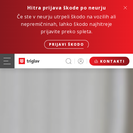
Hitra prijava škode po neurju
Če ste v neurju utrpeli škodo na vozilih ali
nepremičninah, lahko škodo najhitreje
prijavite preko spleta.
PRIJAVI ŠKODO
KONTAKTI