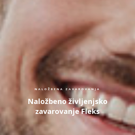
NALOŽBENA ZAVAROVANJA
Naložbeno življenjsko
zavarovanje Fleks