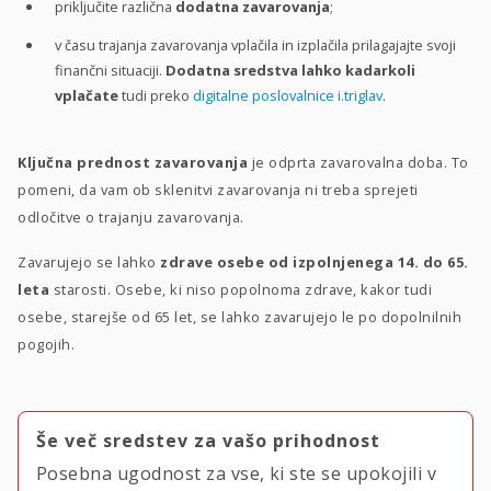
priključite različna
dodatna zavarovanja
;
v času trajanja zavarovanja vplačila in izplačila prilagajajte svoji
finančni situaciji.
Dodatna sredstva lahko kadarkoli
vplačate
tudi preko
digitalne poslovalnice i.triglav
.
Ključna prednost zavarovanja
je odprta zavarovalna doba. To
pomeni, da vam ob sklenitvi zavarovanja ni treba sprejeti
odločitve o trajanju zavarovanja.
Zavarujejo se lahko
zdrave osebe od izpolnjenega 14. do 65.
leta
starosti. Osebe, ki niso popolnoma zdrave, kakor tudi
osebe, starejše od 65 let, se lahko zavarujejo le po dopolnilnih
pogojih.
Še več sredstev za vašo prihodnost
Posebna ugodnost za vse, ki ste se upokojili v