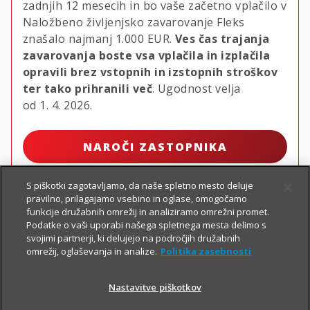
zadnjih 12 mesecih in bo vaše začetno vplačilo v
Naložbeno življenjsko zavarovanje Fleks
znašalo najmanj
1.000 EUR.
Ves čas trajanja
zavarovanja boste vsa vplačila in izplačila
opravili brez vstopnih in izstopnih stroškov
ter tako prihranili več
. Ugodnost velja
od 1. 4. 2026.
NAROČI ZASTOPNIKA
S piškotki zagotavljamo, da naše spletno mesto deluje
pravilno, prilagajamo vsebino in oglase, omogočamo
funkcije družabnih omrežij in analiziramo omrežni promet.
Podatke o vaši uporabi našega spletnega mesta delimo s
svojimi partnerji, ki delujejo na področjih družabnih
omrežij, oglaševanja in analize.
Politika zasebnosti
Nastavitve piškotkov
PIŠI NAM
01 2864 000