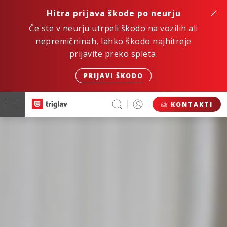
Hitra prijava škode po neurju
Če ste v neurju utrpeli škodo na vozilih ali
nepremičninah, lahko škodo najhitreje
prijavite preko spleta.
PRIJAVI ŠKODO
KONTAKTI