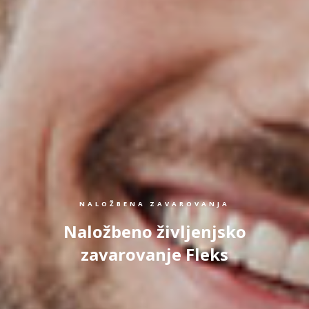
NALOŽBENA ZAVAROVANJA
Naložbeno življenjsko
zavarovanje Fleks