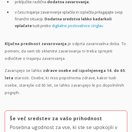
priključite različna
dodatna zavarovanja
;
v času trajanja zavarovanja vplačila in izplačila prilagajajte svoji
finančni situaciji.
Dodatna sredstva lahko kadarkoli
vplačate
tudi preko
digitalne poslovalnice i.triglav
.
Ključna prednost zavarovanja
je odprta zavarovalna doba. To
pomeni, da vam ob sklenitvi zavarovanja ni treba sprejeti
odločitve o trajanju zavarovanja.
Zavarujejo se lahko
zdrave osebe od izpolnjenega 14. do 65.
leta
starosti. Osebe, ki niso popolnoma zdrave, kakor tudi
osebe, starejše od 65 let, se lahko zavarujejo le po dopolnilnih
pogojih.
Še več sredstev za vašo prihodnost
Posebna ugodnost za vse, ki ste se upokojili v