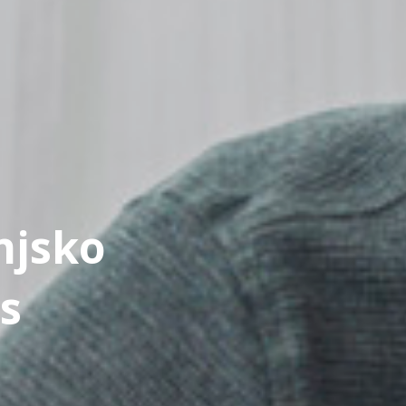
njsko
s