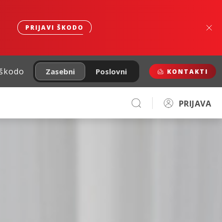
PRIJAVI ŠKODO
 škodo
Zasebni
Poslovni
KONTAKTI
PRIJAVA