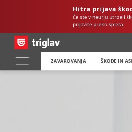
Hitra prijava ško
Če ste v neurju utrpeli š
prijavite preko spleta.
ZAVAROVANJA
ŠKODE IN A