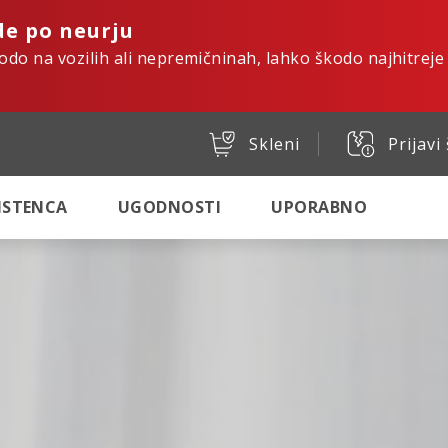
de po neurju
kodo na vozilih ali nepremičninah, lahko škodo najhitreje
Skleni
Prijavi
SISTENCA
UGODNOSTI
UPORABNO