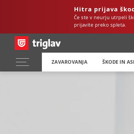
Hitra prijava ško
Če ste v neurju utrpeli š
prijavite preko spleta.
ZAVAROVANJA
ŠKODE IN A