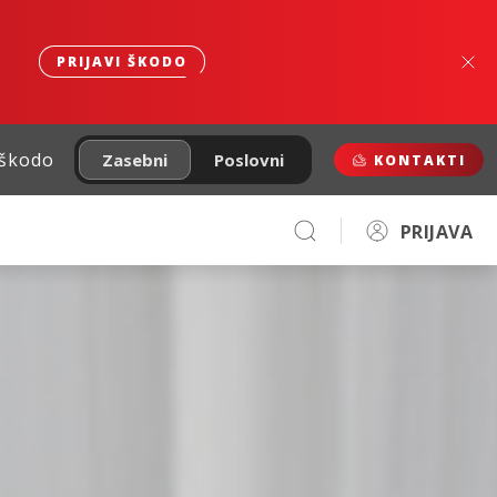
PRIJAVI ŠKODO
 škodo
Zasebni
Poslovni
KONTAKTI
PRIJAVA