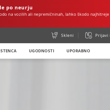
de po neurju
kodo na vozilih ali nepremičninah, lahko škodo najhitreje
Skleni
Prijavi
SISTENCA
UGODNOSTI
UPORABNO