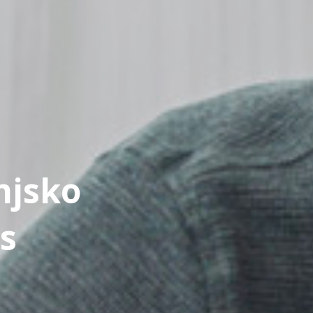
njsko
s