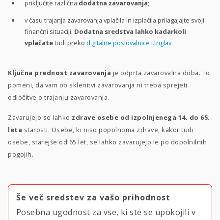
priključite različna
dodatna zavarovanja
;
v času trajanja zavarovanja vplačila in izplačila prilagajajte svoji
finančni situaciji.
Dodatna sredstva lahko kadarkoli
vplačate
tudi preko
digitalne poslovalnice i.triglav
.
Ključna prednost zavarovanja
je odprta zavarovalna doba. To
pomeni, da vam ob sklenitvi zavarovanja ni treba sprejeti
odločitve o trajanju zavarovanja.
Zavarujejo se lahko
zdrave osebe od izpolnjenega 14. do 65.
leta
starosti. Osebe, ki niso popolnoma zdrave, kakor tudi
osebe, starejše od 65 let, se lahko zavarujejo le po dopolnilnih
pogojih.
Še več sredstev za vašo prihodnost
Posebna ugodnost za vse, ki ste se upokojili v