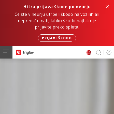
Hitra prijava škode po neurju
Če ste v neurju utrpeli škodo na vozilih ali
nepremičninah, lahko škodo najhitreje
prijavite preko spleta.
PRIJAVI ŠKODO