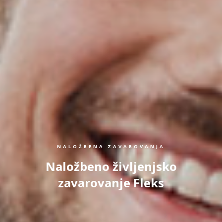
NALOŽBENA ZAVAROVANJA
Naložbeno življenjsko
zavarovanje Fleks