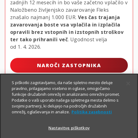
zadnjih 12 mesecih in bo vaše začetno vplačilo v
Naložbeno življenjsko zavarovanje Fleks
znašalo najmanj
1.000 EUR.
Ves čas trajanja
zavarovanja boste vsa vplačila in izplačila
opravili brez vstopnih in izstopnih stroškov
ter tako prihranili več
. Ugodnost velja
od 1. 4. 2026.
NAROČI ZASTOPNIKA
S piškotki zagotavljamo, da naše spletno mesto deluje
pravilno, prilagajamo vsebino in oglase, omogočamo
funkcije družabnih omrežij in analiziramo omrežni promet.
Podatke o vaši uporabi našega spletnega mesta delimo s
svojimi partnerji, ki delujejo na področjih družabnih
omrežij, oglaševanja in analize.
Politika zasebnosti
Nastavitve piškotkov
PIŠI NAM
01 2864 000