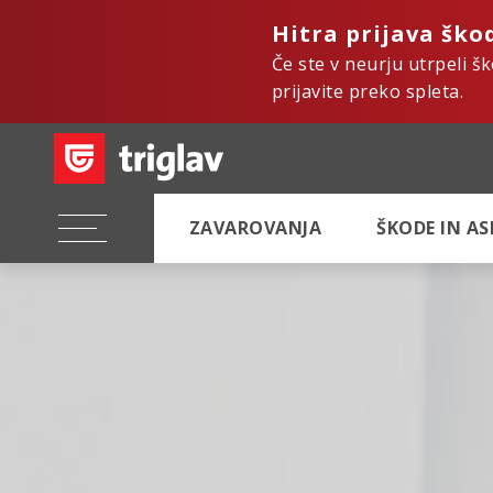
Hitra prijava ško
Če ste v neurju utrpeli š
prijavite preko spleta.
ZAVAROVANJA
ŠKODE IN A