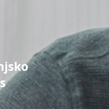
njsko
s