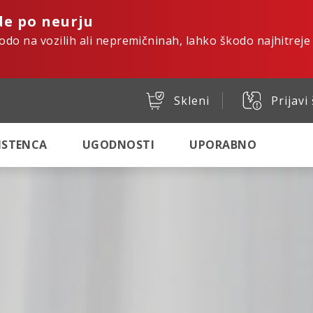
de po neurju
kodo na vozilih ali nepremičninah, lahko škodo najhitreje
Skleni
Prijavi
SISTENCA
UGODNOSTI
UPORABNO