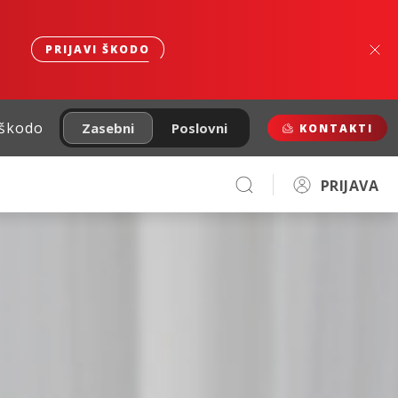
PRIJAVI ŠKODO
 škodo
Zasebni
Poslovni
KONTAKTI
PRIJAVA