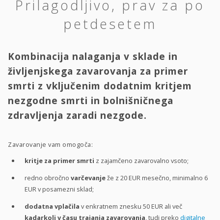
Prilagodljivo, prav za po
petdesetem
Kombinacija nalaganja v sklade in
življenjskega zavarovanja za primer
smrti z vključenim dodatnim kritjem
nezgodne smrti in bolnišničnega
zdravljenja zaradi nezgode.
Zavarovanje vam omogoča:
kritje za primer smrti
z zajamčeno zavarovalno vsoto;
redno obročno
varčevanje
že z 20 EUR mesečno, minimalno 6
EUR v posamezni sklad;
dodatna vplačila
v enkratnem znesku 50 EUR ali več
kadarkoli v času trajanja zavarovanja
, tudi preko
digitalne