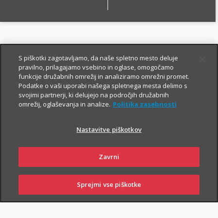
O zavarovanju
S piškotki zagotavljamo, da naše spletno mesto deluje
pravilno, prilagajamo vsebino in oglase, omogočamo
funkcije družabnih omrežij in analiziramo omrežni promet.
Podatke o vaši uporabi našega spletnega mesta delimo s
OSNOVNO IN DODATNA
svojimi partnerji, ki delujejo na področjih družabnih
omrežij, oglaševanja in analize.
Politika zasebnosti
ZAVAROVANJA
Nastavitve piškotkov
OSNOVNO ŽIVLJENJSKO ZAVAROVANJE
Zavrni
V okviru Fleksa za starejše ste zavarovani:
Sprejmi vse piškotke
i
za primer smrti,
SKLENI
PRIJAVI ŠKODO
ZASTOPNIKI
POSLOVALNICE
i
za primer nezgodne smrti,