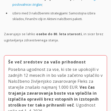
poslovalnice i.triglav
;
izbiro med 3 naložbenimi strategijami: Samostojna izbira
skladov, Finančni cilji in Aktivni naložbeni paketi.
Zavarujejo se lahko
osebe do 80. leta starosti
, in sicer brez
ugotavljanja zdravstvenega stanja.
Še več sredstev za vašo prihodnost
Posebna ugodnost za vse, ki ste se upokojili v
zadnjih 12 mesecih in bo vaše začetno vplačilo v
Naložbeno življenjsko zavarovanje Fleks za
starejše znašalo najmanj
1.000 EUR.
Ves čas
trajanja zavarovanja boste vsa vplačila in
izplačila opravili brez vstopnih in izstopnih
stroškov ter tako prihranili več
. Ugodnost
velja
od 1. 4. 2026.