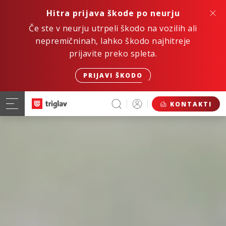
Hitra prijava škode po neurju
Če ste v neurju utrpeli škodo na vozilih ali
nepremičninah, lahko škodo najhitreje
prijavite preko spleta.
PRIJAVI ŠKODO
KONTAKTI